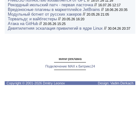
FreeBSD полностью избавляется от GPL
//
18.07.26 11:16
Рекордный июльский патч - первая ласточка
//
16.07.26 12:17
Вредоносные плагины в маркетплейсе JetBrains
//
18.06.26 20:35
Модульный ботнет от русских хакеров
//
20.05.26 21:05
Торвальдс и вайбтестеры
//
20.05.26 16:20
Атака на GitHub
//
20.05.26 15:25
Девятилетняя эскалация привилегий в ядре Linux
//
30.04.26 20:37
мини-реклама
Подключение MAX к Битрикс24
Copyright © 2001-2026 Dmitry Leonov
Design: Vadim Derkach