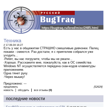
https://bugtraq.ru/bred/misc/2485.html
Техника
// 17.06.04 16:27
Есть у нас в общежитии СТРАШНО смешливые девчонки. Палец
покажи - смеются. Раз достали, я с приятелем собрался уже
уходить...
-Ребят, вы нас погрузите, чтобы мы не ржали...
-Хорошо. Расскажите мне, пожалуйста, как в ОС семейства
Windows NT осуществляется передача скан-кодов клавиатуры
приложениям.
Одна тянет руку.
-Через мышку!
Предложено: ---
предложить
[52629]
|
|
новость
обсудить
все отзывы
(0)
последние новости