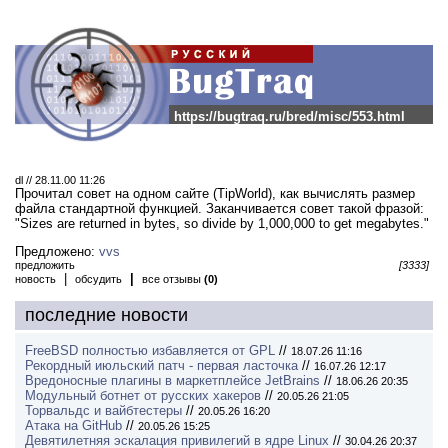
https://bugtraq.ru/bred/misc/553.html
dl // 28.11.00 11:26
Прочитал совет на одном сайте (TipWorld), как вычислять размер
файла стандартной функцией. Заканчивается совет такой фразой:
"Sizes are returned in bytes, so divide by 1,000,000 to get megabytes."
Предложено:
vvs
предложить
[3333]
|
|
новость
обсудить
все отзывы
(0)
последние новости
FreeBSD полностью избавляется от GPL
//
18.07.26 11:16
Рекордный июльский патч - первая ласточка
//
16.07.26 12:17
Вредоносные плагины в маркетплейсе JetBrains
//
18.06.26 20:35
Модульный ботнет от русских хакеров
//
20.05.26 21:05
Торвальдс и вайбтестеры
//
20.05.26 16:20
Атака на GitHub
//
20.05.26 15:25
Девятилетняя эскалация привилегий в ядре Linux
//
30.04.26 20:37