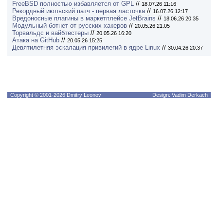
FreeBSD полностью избавляется от GPL
//
18.07.26 11:16
Рекордный июльский патч - первая ласточка
//
16.07.26 12:17
Вредоносные плагины в маркетплейсе JetBrains
//
18.06.26 20:35
Модульный ботнет от русских хакеров
//
20.05.26 21:05
Торвальдс и вайбтестеры
//
20.05.26 16:20
Атака на GitHub
//
20.05.26 15:25
Девятилетняя эскалация привилегий в ядре Linux
//
30.04.26 20:37
Copyright © 2001-2026 Dmitry Leonov
Design: Vadim Derkach