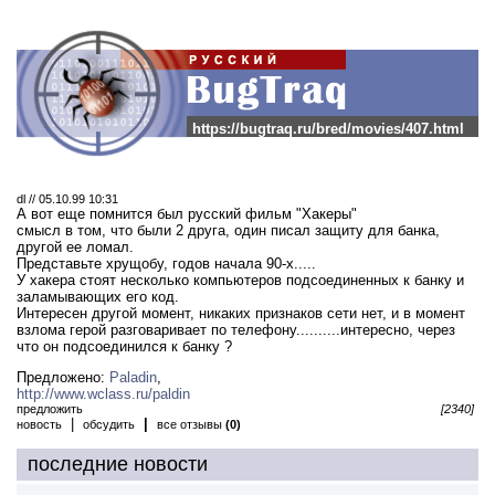
https://bugtraq.ru/bred/movies/407.html
dl // 05.10.99 10:31
А вот еще помнится был русский фильм "Хакеры"
смысл в том, что были 2 друга, один писал защиту для банка,
другой ее ломал.
Представьте хрущобу, годов начала 90-х.....
У хакера стоят несколько компьютеров подсоединенных к банку и
заламывающих его код.
Интересен другой момент, никаких признаков сети нет, и в момент
взлома герой разговаривает по телефону..........интересно, через
что он подсоединился к банку ?
Предложено:
Paladin
,
http://www.wclass.ru/paldin
предложить
[2340]
|
|
новость
обсудить
все отзывы
(0)
последние новости