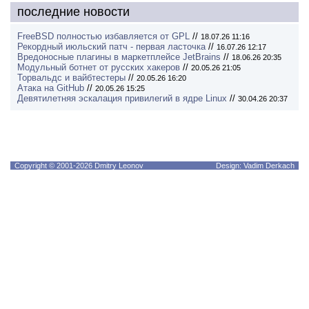
последние новости
FreeBSD полностью избавляется от GPL
//
18.07.26 11:16
Рекордный июльский патч - первая ласточка
//
16.07.26 12:17
Вредоносные плагины в маркетплейсе JetBrains
//
18.06.26 20:35
Модульный ботнет от русских хакеров
//
20.05.26 21:05
Торвальдс и вайбтестеры
//
20.05.26 16:20
Атака на GitHub
//
20.05.26 15:25
Девятилетняя эскалация привилегий в ядре Linux
//
30.04.26 20:37
Copyright © 2001-2026 Dmitry Leonov
Design: Vadim Derkach