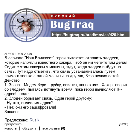
https://bugtraq.ru/bred/movies/420.html
dl // 06.10.99 20:49
В сериале "Нэш Бриджест" герои пытаются отловить злодеев,
которые напрягли известного хакера, чтоб он им чего-то там делал.
Сидят с этим хакером у машины, ждут, когда злодеи выйдут на
связь. Тут надо отметить, что связь устанавливалась путем
прямого звонка с одной машины на другую, безо всяких сетей.
Действо:
1. Звонок. Модем берет трубку, свистит, коннектися. Хакер говорит
со злодеем, пытаясь потянуть время, пока герои вычисляют IP-
адрес! злодея.
2. Злодей обрывает связь. Один герой другому:
- Ну что, вычислил адрес?
- Нет, они его зашифровали!
Занавес.
Предложено:
Rusik
предложить
[2263]
|
|
новость
обсудить
все отзывы
(0)