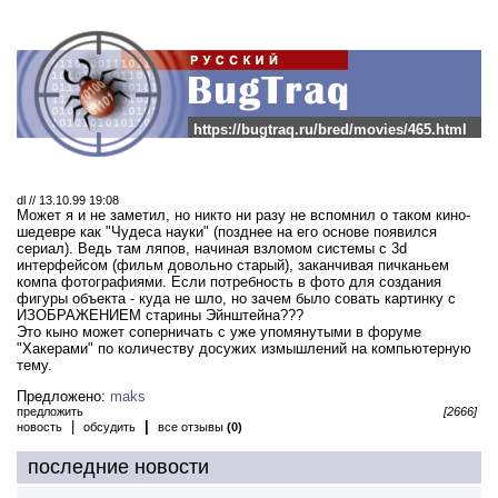
https://bugtraq.ru/bred/movies/465.html
dl // 13.10.99 19:08
Может я и не заметил, но никто ни разу не вспомнил о таком кино-
шедевре как "Чудеса науки" (позднее на его основе появился
сериал). Ведь там ляпов, начиная взломом системы с 3d
интерфейсом (фильм довольно старый), заканчивая пичканьем
компа фотографиями. Если потребность в фото для создания
фигуры объекта - куда не шло, но зачем было совать картинку с
ИЗОБРАЖЕНИЕМ старины Эйнштейна???
Это кыно может соперничать с уже упомянутыми в форуме
"Хакерами" по количеству досужих измышлений на компьютерную
тему.
Предложено:
maks
предложить
[2666]
|
|
новость
обсудить
все отзывы
(0)
последние новости