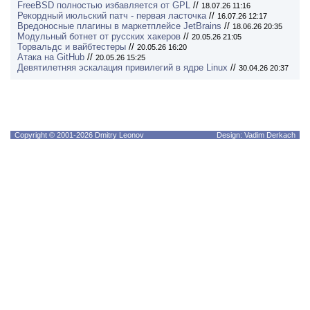
FreeBSD полностью избавляется от GPL
//
18.07.26 11:16
Рекордный июльский патч - первая ласточка
//
16.07.26 12:17
Вредоносные плагины в маркетплейсе JetBrains
//
18.06.26 20:35
Модульный ботнет от русских хакеров
//
20.05.26 21:05
Торвальдс и вайбтестеры
//
20.05.26 16:20
Атака на GitHub
//
20.05.26 15:25
Девятилетняя эскалация привилегий в ядре Linux
//
30.04.26 20:37
Copyright © 2001-2026 Dmitry Leonov
Design: Vadim Derkach