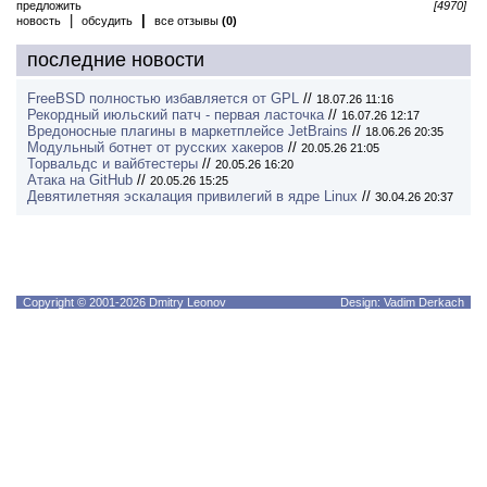
предложить
[4970]
|
|
новость
обсудить
все отзывы
(0)
последние новости
FreeBSD полностью избавляется от GPL
//
18.07.26 11:16
Рекордный июльский патч - первая ласточка
//
16.07.26 12:17
Вредоносные плагины в маркетплейсе JetBrains
//
18.06.26 20:35
Модульный ботнет от русских хакеров
//
20.05.26 21:05
Торвальдс и вайбтестеры
//
20.05.26 16:20
Атака на GitHub
//
20.05.26 15:25
Девятилетняя эскалация привилегий в ядре Linux
//
30.04.26 20:37
Copyright © 2001-2026 Dmitry Leonov
Design: Vadim Derkach