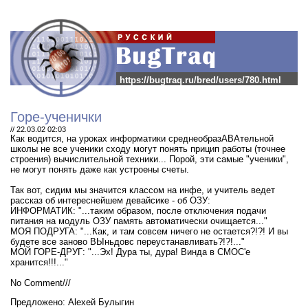
https://bugtraq.ru/bred/users/780.html
Горе-ученички
// 22.03.02 02:03
Как водится, на уроках информатики среднеобразАВАтельной
школы не все ученики сходу могут понять прицип работы (точнее
строения) вычислительной техники... Порой, эти самые "ученики",
не могут понять даже как устроены счеты.
Так вот, сидим мы значится классом на инфе, и учитель ведет
рассказ об интереснейшем девайсике - об ОЗУ:
ИНФОРМАТИК: "...таким образом, после отключения подачи
питания на модуль ОЗУ память автоматически очищается..."
МОЯ ПОДРУГА: "...Как, и там совсем ничего не остается?!?! И вы
будете все заново ВЫньдовс переустанавливать?!?!..."
МОЙ ГОРЕ-ДРУГ: "...Эх! Дура ты, дура! Винда в СМОС'е
хранится!!!..."
No Comment///
Предложено: Alexeй Булыгин