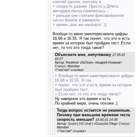
ключей разное, поэтому и
> скорость разная. Просто у ДНета
методика бенча поменялась -
> раньше они считали фиксированное
число блоков и замеряли
> время, шас же наоборот ;))
Вообще-то меня заинтересовали цифры
16.68 и 16.55. Я так понял, что это и есть
время за которое был пройден тест. Если
нет, то что это тогда такое?
Объясните мне, непутевому
17.05.01
18:27
Автор: RedAndr UfaTeam <Андрей Рыжков>
Статус: Member
<
"чистая" ссылка
>
> Вообще-то меня заинтересовали цифры
16.68 и 16.55. Я так
> понял, что это и есть время за которое
был пройден тест.
> Если нет, то что это тогда такое?
Ну наверное это время и есть.
По крайней мере, очень похоже ;)
Тогда вопрос остается не решенным.
Почему при меньшем времени теста
скорость меньше?
18.05.01 14:38
Автор: Grom [ HZ Ural ] <Gusynin Oleg> Статус:
Member
<
"чистая" ссылка
>