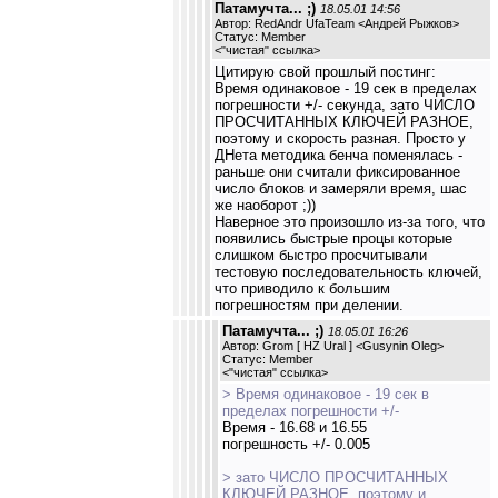
Патамучта... ;)
18.05.01 14:56
Автор: RedAndr UfaTeam <Андрей Рыжков>
Статус: Member
<
"чистая" ссылка
>
Цитирую свой прошлый постинг:
Время одинаковое - 19 сек в пределах
погрешности +/- секунда, зато ЧИСЛО
ПРОСЧИТАННЫХ КЛЮЧЕЙ РАЗНОЕ,
поэтому и скорость разная. Просто у
ДНета методика бенча поменялась -
раньше они считали фиксированное
число блоков и замеряли время, шас
же наоборот ;))
Наверное это произошло из-за того, что
появились быстрые процы которые
слишком быстро просчитывали
тестовую последовательность ключей,
что приводило к большим
погрешностям при делении.
Патамучта... ;)
18.05.01 16:26
Автор: Grom [ HZ Ural ] <Gusynin Oleg>
Статус: Member
<
"чистая" ссылка
>
> Время одинаковое - 19 сек в
пределах погрешности +/-
Время - 16.68 и 16.55
погрешность +/- 0.005
> зато ЧИСЛО ПРОСЧИТАННЫХ
КЛЮЧЕЙ РАЗНОЕ, поэтому и