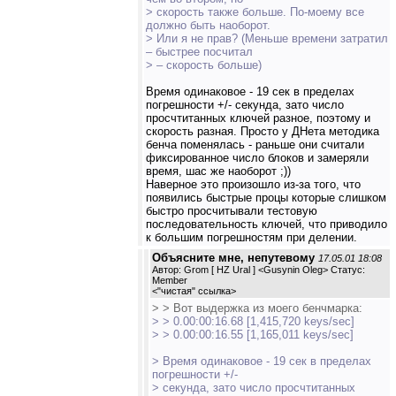
> скорость также больше. По-моему все
должно быть наоборот.
> Или я не прав? (Меньше времени затратил
– быстрее посчитал
> – скорость больше)
Время одинаковое - 19 сек в пределах
погрешности +/- секунда, зато число
просчтитанных ключей разное, поэтому и
скорость разная. Просто у ДНета методика
бенча поменялась - раньше они считали
фиксированное число блоков и замеряли
время, шас же наоборот ;))
Наверное это произошло из-за того, что
появились быстрые процы которые слишком
быстро просчитывали тестовую
последовательность ключей, что приводило
к большим погрешностям при делении.
Объясните мне, непутевому
17.05.01 18:08
Автор: Grom [ HZ Ural ] <Gusynin Oleg> Статус:
Member
<
"чистая" ссылка
>
> > Вот выдержка из моего бенчмарка:
> > 0.00:00:16.68 [1,415,720 keys/sec]
> > 0.00:00:16.55 [1,165,011 keys/sec]
> Время одинаковое - 19 сек в пределах
погрешности +/-
> секунда, зато число просчтитанных