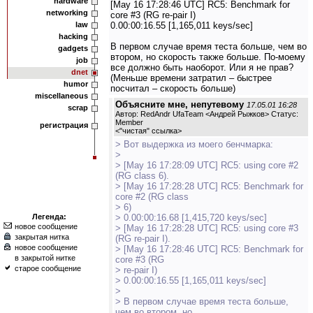
hardware
[May 16 17:28:46 UTC] RC5: Benchmark for
networking
core #3 (RG re-pair I)
law
0.00:00:16.55 [1,165,011 keys/sec]
hacking
В первом случае время теста больше, чем во
gadgets
втором, но скорость также больше. По-моему
job
все должно быть наоборот. Или я не прав?
dnet
(Меньше времени затратил – быстрее
humor
посчитал – скорость больше)
miscellaneous
Объясните мне, непутевому
17.05.01 16:28
scrap
Автор: RedAndr UfaTeam <Андрей Рыжков> Статус:
Member
регистрация
<
"чистая" ссылка
>
> Вот выдержка из моего бенчмарка:
>
> [May 16 17:28:09 UTC] RC5: using core #2
(RG class 6).
> [May 16 17:28:28 UTC] RC5: Benchmark for
core #2 (RG class
> 6)
Легенда:
> 0.00:00:16.68 [1,415,720 keys/sec]
новое сообщение
> [May 16 17:28:28 UTC] RC5: using core #3
закрытая нитка
(RG re-pair I).
новое сообщение
> [May 16 17:28:46 UTC] RC5: Benchmark for
в закрытой нитке
core #3 (RG
старое сообщение
> re-pair I)
> 0.00:00:16.55 [1,165,011 keys/sec]
>
> В первом случае время теста больше,
чем во втором, но