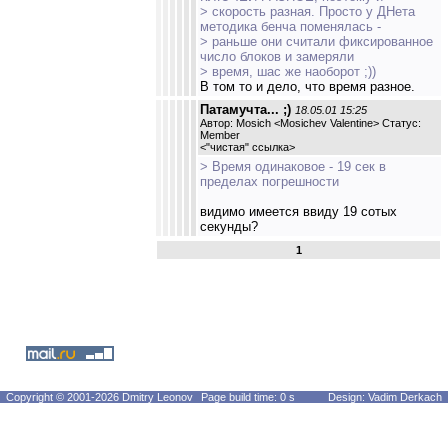
> скорость разная. Просто у ДНета
методика бенча поменялась -
> раньше они считали фиксированное
число блоков и замеряли
> время, шас же наоборот ;))
В том то и дело, что время разное.
Патамучта... ;)
18.05.01 15:25
Автор: Mosich <Mosichev Valentine> Статус:
Member
<
"чистая" ссылка
>
> Время одинаковое - 19 сек в
пределах погрешности
видимо имеется ввиду 19 сотых
секунды?
1
Copyright © 2001-2026 Dmitry Leonov
Page build time: 0 s
Design: Vadim Derkach