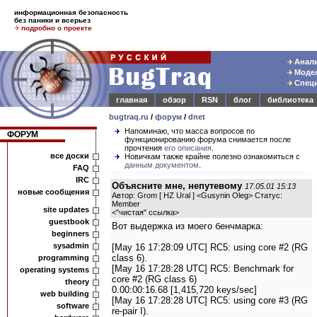
информационная безопасность
без паники и всерьез
подробно о проекте
Анали
Модел
Специ
главная
обзор
RSN
блог
библиотека
bugtraq.ru
/
форум
/
dnet
Напоминаю, что масса вопросов по
ФОРУМ
функционированию форума снимается после
прочтения
его описания
.
все доски
Новичкам также крайне полезно ознакомиться с
данным документом
.
FAQ
IRC
Объясните мне, непутевому
17.05.01 15:13
новые сообщения
Автор: Grom [ HZ Ural ] <Gusynin Oleg> Статус:
Member
site updates
<
"чистая" ссылка
>
guestbook
Вот выдержка из моего бенчмарка:
beginners
sysadmin
[May 16 17:28:09 UTC] RC5: using core #2 (RG
class 6).
programming
[May 16 17:28:28 UTC] RC5: Benchmark for
operating systems
core #2 (RG class 6)
theory
0.00:00:16.68 [1,415,720 keys/sec]
web building
[May 16 17:28:28 UTC] RC5: using core #3 (RG
software
re-pair I).