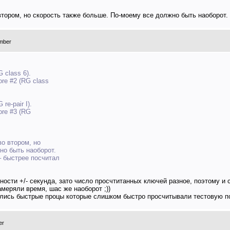
втором, но скорость также больше. По-моему все должно быть наоборот.
mber
 class 6).
ore #2 (RG class
re-pair I).
ore #3 (RG
во втором, но
но быть наоборот.
– быстрее посчитал
ности +/- секунда, зато число просчтитанных ключей разное, поэтому и
меряли время, шас же наоборот ;))
явились быстрые процы которые слишком быстро просчитывали тестовую 
er