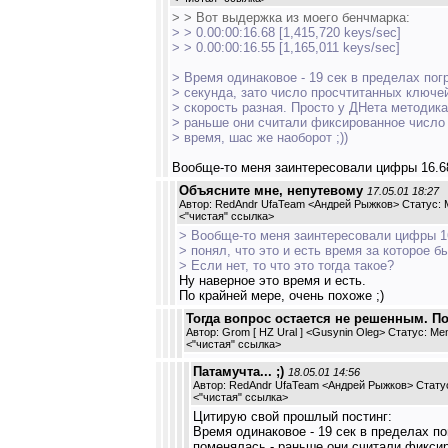
> > Вот выдержка из моего бенчмарка:
> > 0.00:00:16.68 [1,415,720 keys/sec]
> > 0.00:00:16.55 [1,165,011 keys/sec]
> Время одинаковое - 19 сек в пределах пог
> секунда, зато число просчтитанных ключей
> скорость разная. Просто у ДНета методика
> раньше они считали фиксированное число
> время, шас же наоборот ;))
Вообще-то меня заинтересовали цифры 16.68 и
Объясните мне, непутевому
17.05.01 18:27
Автор: RedAndr UfaTeam <Андрей Рыжков> Статус:
<
"чистая" ссылка
>
> Вообще-то меня заинтересовали цифры 16.
> понял, что это и есть время за которое б
> Если нет, то что это тогда такое?
Ну наверное это время и есть.
По крайней мере, очень похоже ;)
Тогда вопрос остается не решенным. П
Автор: Grom [ HZ Ural ] <Gusynin Oleg> Статус: M
<
"чистая" ссылка
>
Патамучта... ;)
18.05.01 14:56
Автор: RedAndr UfaTeam <Андрей Рыжков> Стату
<
"чистая" ссылка
>
Цитирую свой прошлый постинг:
Время одинаковое - 19 сек в пределах
поменялась - раньше они считали фиксир