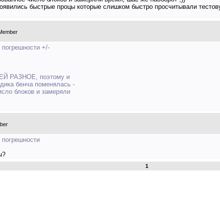
о появились быстрые процы которые слишком быстро просчитывали тесто
 Member
 погрешности +/-
Й РАЗНОЕ, поэтому и
одика бенча поменялась -
исло блоков и замеряли
ber
х погрешности
ы?
1