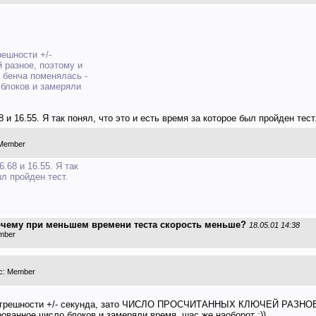
решности +/-
 разное, поэтому и
 бенча поменялась -
 блоков и замеряли
 16.55. Я так понял, что это и есть время за которое был пройден тест. 
 Member
68 и 16.55. Я так
ыл пройден тест.
очему при меньшем времени теста скорость меньше?
18.05.01 14:38
ember
с: Member
 погрешности +/- секунда, зато ЧИСЛО ПРОСЧИТАННЫХ КЛЮЧЕЙ РАЗНОЕ, 
ованное число блоков и замеряли время, шас же наоборот ;))