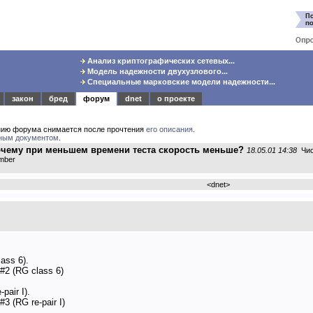
Анализ криптографических сетевых...
Модель надежности двухузлового...
Специальные марковские модели надежности...
закон
бред
форум
dnet
о проекте
нию форума снимается после прочтения
его описания
.
ным документом
.
очему при меньшем времени теста скорость меньше?
18.05.01 14:38
Чис
ember
<
dnet
>
ass 6).
#2 (RG class 6)
pair I).
3 (RG re-pair I)