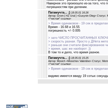
Наверное это произошло из-за того, чт
погрешностям при делении.
Патамучта... ;)
18.05.01 16:26
Автор: Grom [ HZ Ural ] <Gusynin Oleg> Статус:
<
"чистая" ссылка
>
> Время одинаковое - 19 сек в пределах
Время - 16.68 и 16.55
погрешность +/- 0.005
> зато ЧИСЛО ПРОСЧИТАННЫХ КЛЮЧЕ
> скорость разная. Просто у ДНета мет
> раньше они считали фиксированное ч
> время, шас же наоборот ;))
В том то и дело, что время разное.
Патамучта... ;)
18.05.01 15:25
Автор: Mosich <Mosichev Valentine> Статус: Mem
<
"чистая" ссылка
>
> Время одинаковое - 19 сек в предела
видимо имеется ввиду 19 сотых секунд