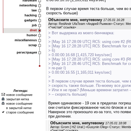
hardware
networking
В первом случае время теста больше, чем во 
law
скорость больше)
hacking
Объясните мне, непутевому
17.05.01 16:28
gadgets
Автор: RedAndr UfaTeam <Андрей Рыжков> Статус: Me
job
<
"чистая" ссылка
>
dnet
> Вот выдержка из моего бенчмарка:
humor
>
miscellaneous
> [May 16 17:28:09 UTC] RC5: using core #2 (RG
scrap
> [May 16 17:28:28 UTC] RC5: Benchmark for c
> 6)
регистрация
> 0.00:00:16.68 [1,415,720 keys/sec]
> [May 16 17:28:28 UTC] RC5: using core #3 (RG 
> [May 16 17:28:46 UTC] RC5: Benchmark for c
> re-pair I)
> 0.00:00:16.55 [1,165,011 keys/sec]
>
> В первом случае время теста больше, чем 
> скорость также больше. По-моему все долж
> Или я не прав? (Меньше времени затратил 
Легенда:
> – скорость больше)
новое сообщение
закрытая нитка
Время одинаковое - 19 сек в пределах погреш
новое сообщение
они считали фиксированное число блоков и за
в закрытой нитке
Наверное это произошло из-за того, что по
старое сообщение
при делении.
Объясните мне, непутевому
17.05.01 18:08
Автор: Grom [ HZ Ural ] <Gusynin Oleg> Статус: Memb
<
"чистая" ссылка
>