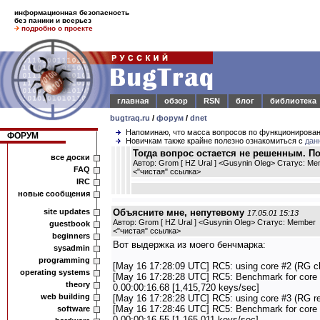
информационная безопасность
без паники и всерьез
подробно о проекте
главная
обзор
RSN
блог
библиотека
bugtraq.ru
/
форум
/
dnet
Напоминаю, что масса вопросов по функционирова
ФОРУМ
Новичкам также крайне полезно ознакомиться с
дан
Тогда вопрос остается не решенным. П
все доски
Автор: Grom [ HZ Ural ] <Gusynin Oleg> Статус: M
FAQ
<
"чистая" ссылка
>
IRC
новые сообщения
site updates
Объясните мне, непутевому
17.05.01 15:13
Автор: Grom [ HZ Ural ] <Gusynin Oleg> Статус: Member
guestbook
<
"чистая" ссылка
>
beginners
Вот выдержка из моего бенчмарка:
sysadmin
programming
[May 16 17:28:09 UTC] RC5: using core #2 (RG cl
operating systems
[May 16 17:28:28 UTC] RC5: Benchmark for core 
theory
0.00:00:16.68 [1,415,720 keys/sec]
web building
[May 16 17:28:28 UTC] RC5: using core #3 (RG re-
[May 16 17:28:46 UTC] RC5: Benchmark for core #
software
0.00:00:16.55 [1,165,011 keys/sec]