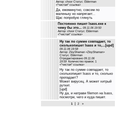
Автор: choor Статус: Elderman
<
"чистая" ссылка
>
Да, ежеминутно, совсем по
маленьку но напрягает...
Щас попробую глянуть
Постоянно пишет lsass.exe к
чему бы это...
09.11.06 19:50
Автор: choor Статус: Elderman
<
"чистая" ссылка
>
Ну так по сумме совпадает, то
сколькопишет lsass и то,...[upd]
09.11.06 19:58
Автор: ZloyShaman <ZloyShaman>
Статус: Elderman
Отредактировано
09.11.06
19:59
Количество правок: 1
<
"чистая" ссылка
>
Ну так по сумме совпадает, то
сколькопишет lsass и то, сколько
пропадает?
Может вирусец. А может хитрый
руткит.
[upd]
Ну да, и натрави filemon на lsass,
посмотри, чего и куда пишет.
|
1
2
»