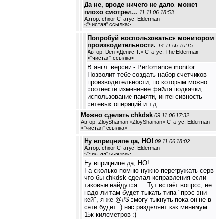
Да не, вроде ничего не дало. может
плохо смотрел...
11.11.06 18:53
Автор: choor Статус: Elderman
<
"чистая" ссылка
>
Попробуй воспользоваться монитором
производительности.
14.11.06 10:15
Автор: Den <Денис Т.> Статус: The Elderman
<
"чистая" ссылка
>
В англ. версии - Perfomance monitor
Позволит тебе создать набор счетчиков
производительности, по которым можно
соотнести изменение файла подкачки,
использование памяти, интенсивность
сетевых операций и т.д.
Можно сделать chkdsk
09.11.06 17:32
Автор: ZloyShaman <ZloyShaman> Статус: Elderman
<
"чистая" ссылка
>
Ну вприцнипе да, НО!
09.11.06 18:02
Автор: choor Статус: Elderman
<
"чистая" ссылка
>
Ну вприцнипе да, НО!
На сколько помню нужно перегружать серв
что бы chkdsk сделал исправления если
таковые найдутся.... Тут встаёт вопрос, не
надо-ли там будет тыкать типа "прэс эни
кей", я же @#$ смогу тыкнуть пока он не в
сети будет :) нас разделяет как минимум
15к километров :)