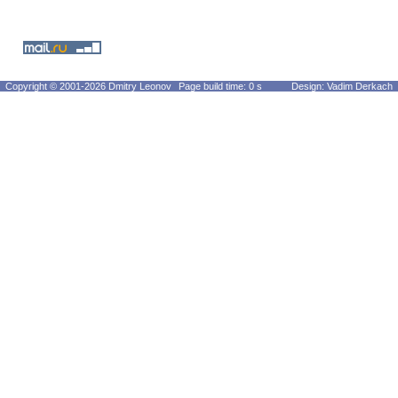
Copyright © 2001-2026 Dmitry Leonov
Page build time: 0 s
Design: Vadim Derkach