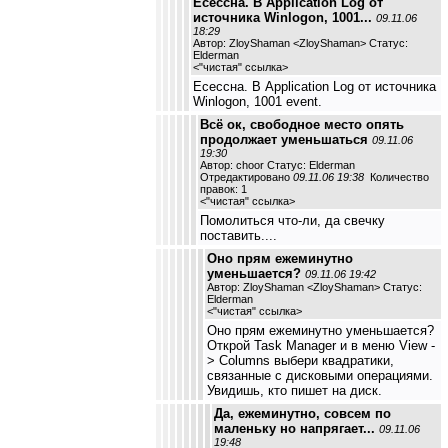
Есессна. В Application Log от
источника Winlogon, 1001...
09.11.06
18:29
Автор: ZloyShaman <ZloyShaman> Статус:
Elderman
<
"чистая" ссылка
>
Есессна. В Application Log от источника
Winlogon, 1001 event.
Всё ок, свободное место опять
продолжает уменьшаться
09.11.06
19:30
Автор: choor Статус: Elderman
Отредактировано
09.11.06 19:38
Количество
правок: 1
<
"чистая" ссылка
>
Помолиться что-ли, да свечку
поставить....
Оно прям ежеминутно
уменьшается?
09.11.06 19:42
Автор: ZloyShaman <ZloyShaman> Статус:
Elderman
<
"чистая" ссылка
>
Оно прям ежеминутно уменьшается?
Открой Task Manager и в меню View -
> Columns выбери квадратики,
связанные с дисковыми операциями.
Увидишь, кто пишет на диск.
Да, ежеминутно, совсем по
маленьку но напрягает...
09.11.06
19:48