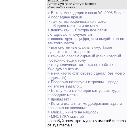
10.11.06 10:48
Автор: Cyril <sc> Статус: Member
<
"чистая" ссылка
>
> Есть у меня дедик с осью Win2003 Server.
И последнее время
> там катострофически кончается
свободнео место и я не могу
> понять как.... Смотрю все папки
складываю и получается
> совсем другая цифра, чем выдаёт кол-во
занятого места...
> все системные файлы вижу. Такое
чувсвто что есть просто
> какой-то совсем скрытый файл который
постоянно ещё к тому
> же увеличивается... как его найти хз....
Уже думал что из
> меня кто-то фтп сервер сделал без моего
ведома %)
> Проверил на вирусы и трояны... вроде
ничего не выдало...
> Есть у кого какие идеи как узнать куда
свободное место
> пропадает?
> Кстати делал так же дефрагментацию и
проверял на косячные
> блоки... ничего не нашлось...
> МИСТИКА мать её
попробуй посмотреть диск утилитой streams
от sysinternals