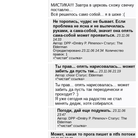
МИСТИКА!!! Завтра в церковь схожу свечку
поставлю...
Всё решилось само собой... я в шоке :(
Не торопись, чудес не бывает. Если
проблема не ясна и не вылечилась
руками, а сама-собой, значит она опять
сама-собой может проявиться.
23.11.06
14:33
Автор: DPP <Dmitry P. Pimenov> Статус: The
Elderman
Отредактировано
23.11.06 14:34
Количество
правок: 1
<
"чистая" ссылка
>
Ты прав... опять нарисовалась... может
забить да пусть так...
23.11.06 21:19
Автор: choor Статус: Elderman
<
"чистая" ссылка
>
Ты прав... опять нарисовалась... может
забить да пусть так переодически и
проходит? :)
Я уже сегодня на радостях не стал
менять дедик, хотя собирался.
Погоди, дай еще подумать.
23.11.06
23:47
Автор: DPP <Dmitry P. Pimenov> Статус: The
Elderman
<
"чистая" ссылка
>
Может, какая то прога пишет в ntfs потоки