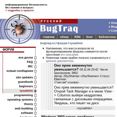
информационная безопасность
без паники и всерьез
подробно о проекте
Анал
Моде
Спец
главная
обзор
RSN
блог
библиотека
bugtraq.ru
/
форум
/
sysadmin
Напоминаю, что масса вопросов по
ФОРУМ
функционированию форума снимается после
прочтения
его описания
.
все доски
Новичкам также крайне полезно ознакомиться с
данным документом
.
FAQ
Оно прям ежеминутно
IRC
уменьшается?
09.11.06 19:42
Число
новые сообщения
просмотров: 3852
Автор: ZloyShaman <ZloyShaman> Статус:
site updates
Elderman
guestbook
<
"чистая" ссылка
>
beginners
Оно прям ежеминутно уменьшается?
sysadmin
Открой Task Manager и в меню View -
> Columns выбери квадратики,
programming
связанные с дисковыми операциями.
operating systems
Увидишь, кто пишет на диск.
theory
<
sysadmin
>
web building
software
Windows 2003 server. проблема