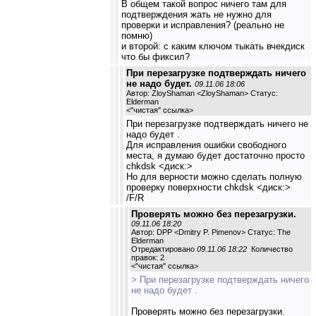
В общем такой вопрос ничего там для
подтверждения жать не нужно для
проверки и исправления? (реально не
помню)
и второй: с каким ключом тыкать вчекдиск
что бы фиксил?
При перезагрузке подтверждать ничего
не надо будет.
09.11.06 18:06
Автор: ZloyShaman <ZloyShaman> Статус:
Elderman
<
"чистая" ссылка
>
При перезагрузке подтверждать ничего не
надо будет .
Для исправления ошибки свободного
места, я думаю будет достаточно просто
chkdsk <диск:>
Но для верности можно сделать полную
проверку поверхности chkdsk <диск:>
/F/R
Проверять можно без перезагрузки.
09.11.06 18:20
Автор: DPP <Dmitry P. Pimenov> Статус: The
Elderman
Отредактировано
09.11.06 18:22
Количество
правок: 2
<
"чистая" ссылка
>
> При перезагрузке подтверждать ничего
не надо будет .
Проверять можно без перезагрузки.