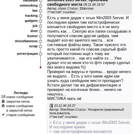
hardware
свободного места
09.11.06 16:57
networking
Автор: choor Статус: Elderman
law
<
"чистая" ссылка
>
hacking
Есть у меня дедик с осью Win2003 Server. И
gadgets
последнее время там катострофически
job
кончается свободнео место и я не могу
dnet
понять как.... Смотрю все папки складываю и
получается совсем другая цифра, чем
humor
выдаёт кол-во занятого места... все
miscellaneous
системные файлы вижу. Такое чувсвто что
scrap
есть просто какой-то совсем скрытый файл
который постоянно ещё к тому же
регистрация
увеличивается... как его найти хз.... Уже
думал что из меня кто-то фтп сервер сделал
без моего ведома %)
Проверил на вирусы и трояны... вроде ничего
не выдало... Есть у кого какие идеи как
узнать куда свободное место пропадает?
Кстати делал так же дефрагментацию и
проверял на косячные блоки... ничего не
Легенда:
нашлось...
новое сообщение
МИСТИКА мать её
закрытая нитка
:))
23.11.06 16:37
новое сообщение
Автор: SherKhan Статус: Незарегистрированный
в закрытой нитке
пользователь
старое сообщение
<
"чистая" ссылка
>
> Есть у меня дедик с осью Win2003 Server.
И последнее время
> там катострофически кончается