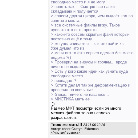
свободнео место и я не могу
> понять как.... Смотрю все папки
складываю и получается
> совсем другая цифра, чем выдаёт кол-во
занятого места...
> все системные файлы вижу. Такое
чувсвто что есть просто
> какой-то совсем скрытый файл который
постоянно ещё к тому
> же увеличивается... как его найти хз....
Уже думал что из
> меня кто-то фтп сервер сделал без моего
ведома %)
> Проверил на вирусы и трояны... вроде
ничего не выдало...
> Есть у кого какие идеи как узнать куда
свободное место
> пропадает?
> Кстати делал так же дефрагментацию и
проверял на косячные
> блоки... ничего не нашлось...
> МИСТИКА мать её
:))
Размер МФТ посмотри если оч много
мелких файлов то оно неплохо
разрастается.
Твою же мать!!!
23.11.06 12:26
Автор: choor Статус: Elderman
<
"чистая" ссылка
>