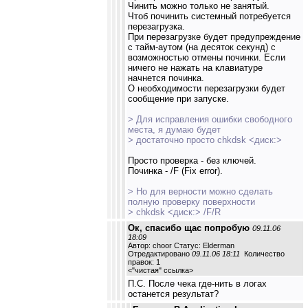
Чинить можно только не занятый.
Чтоб починить системный потребуется
перезагрузка.
При перезагрузке будет предупреждение
с тайм-аутом (на десяток секунд) с
возможностью отмены починки. Если
ничего не нажать на клавиатуре
начнется починка.
О необходимости перезагрузки будет
сообщение при запуске.
> Для исправления ошибки свободного
места, я думаю будет
> достаточно просто chkdsk <диск:>
Просто проверка - без ключей.
Починка - /F (Fix error).
> Но для верности можно сделать
полную проверку поверхности
> chkdsk <диск:> /F/R
Ок, спасибо щас попробую
09.11.06
18:09
Автор: choor Статус: Elderman
Отредактировано
09.11.06 18:11
Количество
правок: 1
<
"чистая" ссылка
>
П.С. После чека где-нить в логах
останется результат?