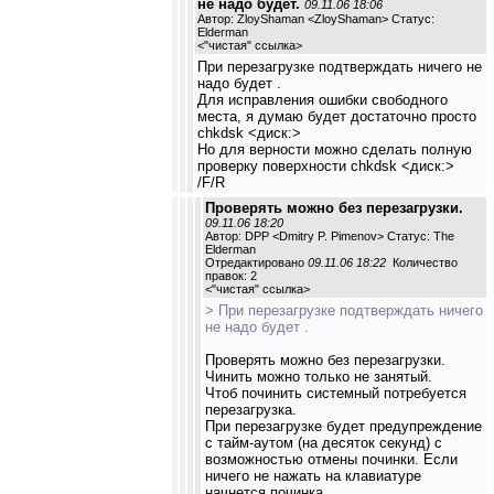
не надо будет.
09.11.06 18:06
Автор: ZloyShaman <ZloyShaman> Статус:
Elderman
<
"чистая" ссылка
>
При перезагрузке подтверждать ничего не
надо будет .
Для исправления ошибки свободного
места, я думаю будет достаточно просто
chkdsk <диск:>
Но для верности можно сделать полную
проверку поверхности chkdsk <диск:>
/F/R
Проверять можно без перезагрузки.
09.11.06 18:20
Автор: DPP <Dmitry P. Pimenov> Статус: The
Elderman
Отредактировано
09.11.06 18:22
Количество
правок: 2
<
"чистая" ссылка
>
> При перезагрузке подтверждать ничего
не надо будет .
Проверять можно без перезагрузки.
Чинить можно только не занятый.
Чтоб починить системный потребуется
перезагрузка.
При перезагрузке будет предупреждение
с тайм-аутом (на десяток секунд) с
возможностью отмены починки. Если
ничего не нажать на клавиатуре
начнется починка.