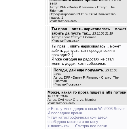
23.11.06
14:33
Автор: DPP <Dmitry P. Pimenov> Статус: The
Elderman
Отредактировано
23.11.06 14:34
Количество
правок: 1
<
"чистая" ссылка
>
Ты прав... опять нарисовалась... может
забить да пусть так...
23.11.06 21:19
Автор: choor Статус: Elderman
<
"чистая" ссылка
>
Ты прав... опять нарисовалась... может
забить да пусть так переодически и
проходит? :)
Я уже сегодня на радостях не стал
менять дедик, хотя собирался.
Погоди, дай еще подумать.
23.11.06
23:47
Автор: DPP <Dmitry P. Pimenov> Статус: The
Elderman
<
"чистая" ссылка
>
Может, какая то прога пишет в ntfs потоки
10.11.06 10:48
Автор: Cyril <sc> Статус: Member
<
"чистая" ссылка
>
> Есть у меня дедик с осью Win2003 Server.
И последнее время
> там катострофически кончается
свободнео место и я не могу
> понять как.... Смотрю все папки