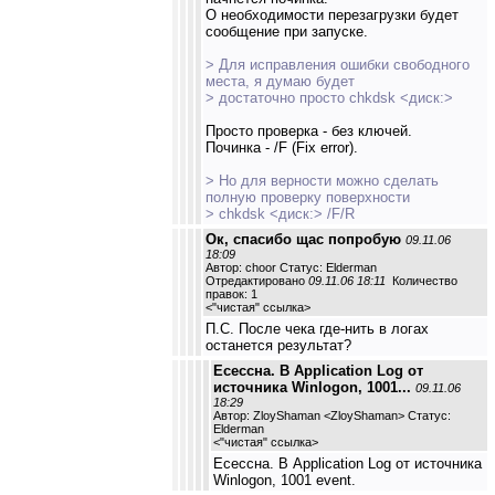
О необходимости перезагрузки будет
сообщение при запуске.
> Для исправления ошибки свободного
места, я думаю будет
> достаточно просто chkdsk <диск:>
Просто проверка - без ключей.
Починка - /F (Fix error).
> Но для верности можно сделать
полную проверку поверхности
> chkdsk <диск:> /F/R
Ок, спасибо щас попробую
09.11.06
18:09
Автор: choor Статус: Elderman
Отредактировано
09.11.06 18:11
Количество
правок: 1
<
"чистая" ссылка
>
П.С. После чека где-нить в логах
останется результат?
Есессна. В Application Log от
источника Winlogon, 1001...
09.11.06
18:29
Автор: ZloyShaman <ZloyShaman> Статус:
Elderman
<
"чистая" ссылка
>
Есессна. В Application Log от источника
Winlogon, 1001 event.