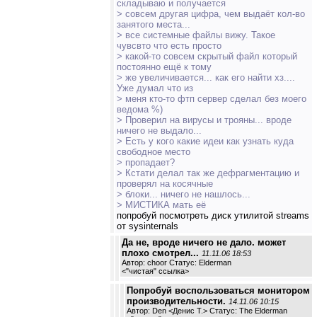
складываю и получается
> совсем другая цифра, чем выдаёт кол-во
занятого места...
> все системные файлы вижу. Такое
чувсвто что есть просто
> какой-то совсем скрытый файл который
постоянно ещё к тому
> же увеличивается... как его найти хз....
Уже думал что из
> меня кто-то фтп сервер сделал без моего
ведома %)
> Проверил на вирусы и трояны... вроде
ничего не выдало...
> Есть у кого какие идеи как узнать куда
свободное место
> пропадает?
> Кстати делал так же дефрагментацию и
проверял на косячные
> блоки... ничего не нашлось...
> МИСТИКА мать её
попробуй посмотреть диск утилитой streams
от sysinternals
Да не, вроде ничего не дало. может
плохо смотрел...
11.11.06 18:53
Автор: choor Статус: Elderman
<
"чистая" ссылка
>
Попробуй воспользоваться монитором
производительности.
14.11.06 10:15
Автор: Den <Денис Т.> Статус: The Elderman