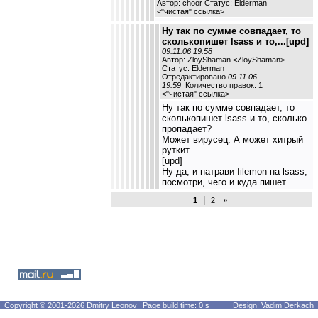
Автор: choor Статус: Elderman
<
"чистая" ссылка
>
Ну так по сумме совпадает, то
сколькопишет lsass и то,...[upd]
09.11.06 19:58
Автор: ZloyShaman <ZloyShaman>
Статус: Elderman
Отредактировано
09.11.06
19:59
Количество правок: 1
<
"чистая" ссылка
>
Ну так по сумме совпадает, то
сколькопишет lsass и то, сколько
пропадает?
Может вирусец. А может хитрый
руткит.
[upd]
Ну да, и натрави filemon на lsass,
посмотри, чего и куда пишет.
|
1
2
»
Copyright © 2001-2026 Dmitry Leonov
Page build time: 0 s
Design: Vadim Derkach