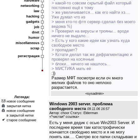
hardware
> какой-то совсем скрытый файл который
networking
постоянно ещё к тому
law
> же увеличивается... как его найти хз....
hacking
Уже думал что из
> меня кто-то фтп сервер сделал без моего
gadgets
ведома %)
job
> Проверил на вирусы и трояны... вроде
dnet
ничего не выдало...
humor
> Есть у кого какие идеи как узнать куда
miscellaneous
свободное место
scrap
> пропадает?
> Кстати делал так же дефрагментацию и
регистрация
проверял на косячные
> блоки... ничего не нашлось...
> МИСТИКА мать её
:))
Размер МФТ посмотри если оч много
мелких файлов то оно неплохо
разрастается.
<
sysadmin
>
Легенда:
новое сообщение
Windows 2003 server. проблема
закрытая нитка
свободного места
09.11.06 16:57
новое сообщение
Автор: choor Статус: Elderman
в закрытой нитке
<
"чистая" ссылка
>
старое сообщение
Есть у меня дедик с осью Win2003 Server. И
последнее время там катострофически
кончается свободнео место и я не могу
понять как.... Смотрю все папки складываю и