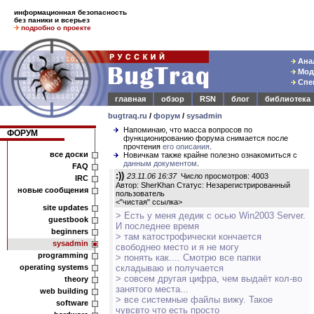
информационная безопасность
без паники и всерьез
подробно о проекте
Анал
Моде
Спец
главная
обзор
RSN
блог
библиотека
bugtraq.ru
/
форум
/
sysadmin
Напоминаю, что масса вопросов по
ФОРУМ
функционированию форума снимается после
прочтения
его описания
.
все доски
Новичкам также крайне полезно ознакомиться с
данным документом
.
FAQ
:))
23.11.06 16:37
Число просмотров: 4003
IRC
Автор: SherKhan Статус: Незарегистрированный
новые сообщения
пользователь
<
"чистая" ссылка
>
site updates
> Есть у меня дедик с осью Win2003 Server.
guestbook
И последнее время
beginners
> там катострофически кончается
sysadmin
свободнео место и я не могу
programming
> понять как.... Смотрю все папки
operating systems
складываю и получается
> совсем другая цифра, чем выдаёт кол-во
theory
занятого места...
web building
> все системные файлы вижу. Такое
software
чувсвто что есть просто