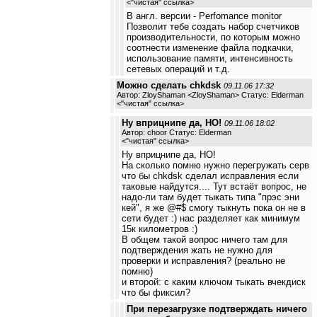
<
"чистая" ссылка
>
В англ. версии - Perfomance monitor
Позволит тебе создать набор счетчиков
производительности, по которым можно
соотнести изменение файла подкачки,
использование памяти, интенсивность
сетевых операций и т.д.
Можно сделать chkdsk
09.11.06 17:32
Автор: ZloyShaman <ZloyShaman> Статус: Elderman
<
"чистая" ссылка
>
Ну вприцнипе да, НО!
09.11.06 18:02
Автор: choor Статус: Elderman
<
"чистая" ссылка
>
Ну вприцнипе да, НО!
На сколько помню нужно перегружать серв
что бы chkdsk сделал исправления если
таковые найдутся.... Тут встаёт вопрос, не
надо-ли там будет тыкать типа "прэс эни
кей", я же @#$ смогу тыкнуть пока он не в
сети будет :) нас разделяет как минимум
15к километров :)
В общем такой вопрос ничего там для
подтверждения жать не нужно для
проверки и исправления? (реально не
помню)
и второй: с каким ключом тыкать вчекдиск
что бы фиксил?
При перезагрузке подтверждать ничего