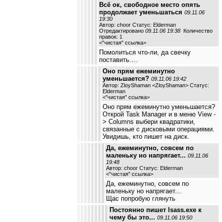
Всё ок, свободное место опять
продолжает уменьшаться
09.11.06
19:30
Автор: choor Статус: Elderman
Отредактировано
09.11.06 19:38
Количество
правок: 1
<
"чистая" ссылка
>
Помолиться что-ли, да свечку
поставить....
Оно прям ежеминутно
уменьшается?
09.11.06 19:42
Автор: ZloyShaman <ZloyShaman> Статус:
Elderman
<
"чистая" ссылка
>
Оно прям ежеминутно уменьшается?
Открой Task Manager и в меню View -
> Columns выбери квадратики,
связанные с дисковыми операциями.
Увидишь, кто пишет на диск.
Да, ежеминутно, совсем по
маленьку но напрягает...
09.11.06
19:48
Автор: choor Статус: Elderman
<
"чистая" ссылка
>
Да, ежеминутно, совсем по
маленьку но напрягает...
Щас попробую глянуть
Постоянно пишет lsass.exe к
чему бы это...
09.11.06 19:50