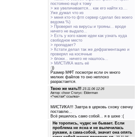
постоянно ещё к тому
> же увеличивается... как его найти хз....
Уже думал что из
> меня кто-то фтп сервер сделал без моего
ведома %)
> Проверил на вирусы и трояны... вроде
ничего не выдало...
> Есть у кого какие идеи как узнать куда
свободное место
> пропадает?
> Кстати делал так же дефрагментацию и
проверял на косячные
> блоки... ничего не нашлось...
> МИСТИКА мать её
:))
Размер МФТ посмотри если оч много
мелких файлов то оно неплохо
разрастается.
Твою же мать!!!
23.11.06 12:26
Автор: choor Статус: Elderman
<
"чистая" ссылка
>
МИСТИКА!!! Завтра в церковь схожу свечку
поставлю...
Всё решилось само собой... я в шоке :(
Не торопись, чудес не бывает. Если
проблема не ясна и не вылечилась
руками, а сама-собой, значит она опять
сама-собой может проявиться.