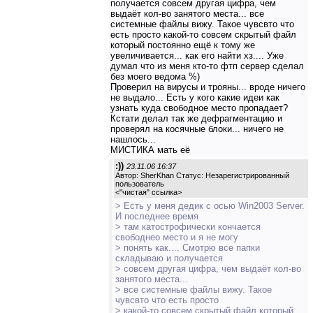
получается совсем другая цифра, чем
выдаёт кол-во занятого места... все
системные файлы вижу. Такое чувсвто что
есть просто какой-то совсем скрытый файл
который постоянно ещё к тому же
увеличивается... как его найти хз.... Уже
думал что из меня кто-то фтп сервер сделал
без моего ведома %)
Проверил на вирусы и трояны... вроде ничего
не выдало... Есть у кого какие идеи как
узнать куда свободное место пропадает?
Кстати делал так же дефрагментацию и
проверял на косячные блоки... ничего не
нашлось...
МИСТИКА мать её
:))
23.11.06 16:37
Автор: SherKhan Статус: Незарегистрированный
пользователь
<
"чистая" ссылка
>
> Есть у меня дедик с осью Win2003 Server.
И последнее время
> там катострофически кончается
свободнео место и я не могу
> понять как.... Смотрю все папки
складываю и получается
> совсем другая цифра, чем выдаёт кол-во
занятого места...
> все системные файлы вижу. Такое
чувсвто что есть просто
> какой-то совсем скрытый файл который