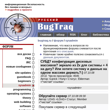
информационная безопасность
без паники и всерьез
подробно о проекте
Анал
Моде
Спец
главная
обзор
RSN
блог
библиотека
bugtraq.ru
/
форум
/
sysadmin
Напоминаю, что масса вопросов по
ФОРУМ
функционированию форума снимается после
прочтения
его описания
.
все доски
Новичкам также крайне полезно ознакомиться с
данным документом
.
FAQ
СУБД? конфигурация дисковых
IRC
массивов? зеркало из 2х для системы + 4
новые сообщения
на дату? Или хотите систему и данные на
одном массиве держать?:)
site updates
07.10.08
19:11
Число просмотров: 4545
guestbook
Автор: Garick <Yuriy> Статус: Elderman
beginners
<
"чистая" ссылка
>
sysadmin
<
sysadmin
>
programming
operating systems
Обругайте сервер
07.10.08 09:30
theory
Автор: LOnG <LOnG> Статус: Member
web building
<
"чистая" ссылка
>
software
Покупаем сервер в следующей