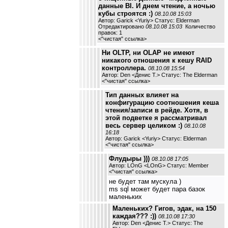
данные BI. И днем чтение, а ночью
кубы строятся :)
08.10.08 15:03
Автор: Garick <Yuriy> Статус: Elderman
Отредактировано
08.10.08 15:03
Количество
правок: 1
<
"чистая" ссылка
>
Ни OLTP, ни OLAP не имеют
никакого отношения к кешу RAID
контроллера.
08.10.08 15:54
Автор: Den <Денис Т.> Статус: The Elderman
<
"чистая" ссылка
>
Тип данных влияет на
конфигурацию соотношения кеша
чтения/записи в рейде. Хотя, в
этой подветке я рассматривал
весь сервер целиком :)
08.10.08
16:18
Автор: Garick <Yuriy> Статус: Elderman
<
"чистая" ссылка
>
Флудыры )))
08.10.08 17:05
Автор: LOnG <LOnG> Статус: Member
<
"чистая" ссылка
>
не будет там мускула )
ms sql может будет пара базок
маленьких
Маленьких? Гигов, эдак, на 150
каждая??? :))
08.10.08 17:30
Автор: Den <Денис Т.> Статус: The