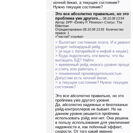
ночной бекап, а текущее состояние?
Нужно текущее состояние?
Это все абсолютно правильно, но это
проблема уже другого...
08.10.08 13:54
Автор: DPP <Dmitry P. Pimenov> Статус: The
Elderman
Отредактировано
08.10.08 13:55
Количество
правок: 1
<
"чистая" ссылка
>
> Вылетает системная плата. И в ремонт
уходит онбоардный рейд
> (и еще с батарейкой и инфой в кешах).
> Куда подключить эти винты, что бы
вытащить БД? Найти
> временный рейд низкого уровня проще
и слить или работать с
> пониженной производительностью.
Допустим есть ночной бекап,
> а текущее состояние? Нужно текущее
состояние?
Это все абсолютно правильно, но это
проблема уже другого уровня.
Да, абсолютно надежных и безотказных
рэйд-контроллеров не бывает. Но на
данном уровне решается проблема
использовать рэйд или нет. Она решена
в пользу использования для увеличения
надежности и, как побочный эффект,
скорости. От того какий именно