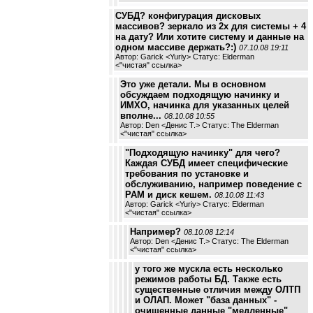
СУБД? конфигурация дисковых
массивов? зеркало из 2х для системы + 4
на дату? Или хотите систему и данные на
одном массиве держать?:)
07.10.08 19:11
Автор: Garick <Yuriy> Статус: Elderman
<
"чистая" ссылка
>
Это уже детали. Мы в основном
обсуждаем подходящую начинку и
ИМХО, начинка для указанных целей
вполне...
08.10.08 10:55
Автор: Den <Денис Т.> Статус: The Elderman
<
"чистая" ссылка
>
"Подходящую начинку" для чего?
Каждая СУБД имеет специфические
требования по установке и
обслуживанию, например поведение с
РАМ и диск кешем.
08.10.08 11:43
Автор: Garick <Yuriy> Статус: Elderman
<
"чистая" ссылка
>
Например?
08.10.08 12:14
Автор: Den <Денис Т.> Статус: The Elderman
<
"чистая" ссылка
>
у того же мускла есть несколько
режимов работы БД. Также есть
существенные отличия между ОЛТП
и ОЛАП. Может "база данных" -
очищенные данные "медленные"