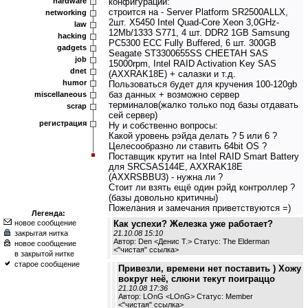
hardware
конфигурации:
строится на - Server Platform SR2500ALLX,
networking
2шт. X5450 Intel Quad-Core Xeon 3,0GHz-
law
12Mb/1333 S771, 4 шт. DDR2 1GB Samsung
hacking
PC5300 ECC Fully Buffered, 6 шт. 300GB
gadgets
Seagate ST3300655SS CHEETAH SAS
job
15000rpm, Intel RAID Activation Key SAS
dnet
(AXXRAK18E) + салазки и т.д.
humor
Пользоваться будет для кручения 100-120gb
баз данных + возможно сервер
miscellaneous
терминалов(жалко только под базы отдавать
scrap
сей сервер)
регистрация
Ну и собственно вопросы:
Какой уровень рэйда делать ? 5 или 6 ?
Целесообразно ли ставить 64bit OS ?
Поставщик крутит на Intel RAID Smart Battery
для SRCSAS144E, AXXRAK18E
(AXXRSBBU3) - нужна ли ?
Стоит ли взять ещё один рэйд контроллер ?
(базы довольно критичны)
Пожелания и замечания приветствуются =)
Легенда:
новое сообщение
Как успехи? Железка уже работает?
закрытая нитка
21.10.08 15:10
Автор: Den <Денис Т.> Статус: The Elderman
новое сообщение
<
"чистая" ссылка
>
в закрытой нитке
старое сообщение
Привезли, времени нет поставить ) Хожу
вокруг неё, слюни текут поиграццо
21.10.08 17:36
Автор: LOnG <LOnG> Статус: Member
<
"чистая" ссылка
>