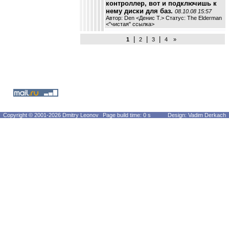
контроллер, вот и подключишь к
нему диски для баз.
08.10.08 15:57
Автор: Den <Денис Т.> Статус: The Elderman
<
"чистая" ссылка
>
|
|
|
1
2
3
4
»
Copyright © 2001-2026 Dmitry Leonov
Page build time: 0 s
Design: Vadim Derkach