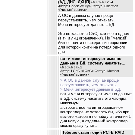
(АД, ДНС, ДХЦП)
08.10.08 12:24
Автор: Garick <Yuriy> Статус: Elderman
<
"чистая" ссылка
>
А ОС в данном случае проще
переустановить, чем откачать.
Меня интересует данные в БД.
Это не касается СБС, там все в одном
(в тч и лиц ограничения). Но "мелкий"
бизнес почти не создает информации
для которой критична потеря одного
дня.
вот и меня интересуют именно
данные в БД, систему накатить...
08.10.08 14:02
Автор: LOnG <LOnG> Статус: Member
<
"чистая" ссылка
>
> А ОС в данном случае проще
переустановить, чем откачать.
> Меня интересует данные в БД.
вот и меня интересуют именно данные
в БД, систему накатить это час-два
максимум
а строить всё на интегрированном
контроллере не хотелось бы, ибо при
вылете матери я не найду в течении 1
дня новую, а отдельный контроллер
можно сразу купить
Тебе же ставят один PCI-E RAID