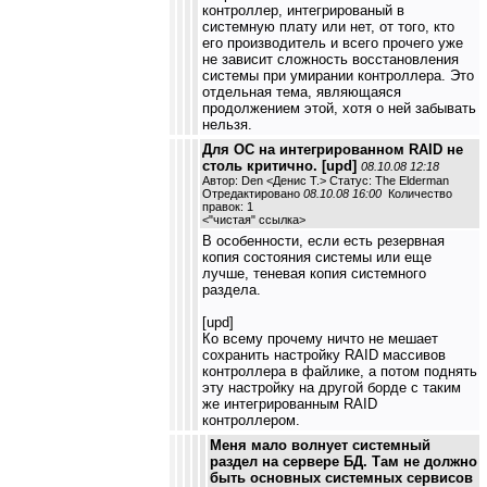
контроллер, интегрированый в
системную плату или нет, от того, кто
его производитель и всего прочего уже
не зависит сложность восстановления
системы при умирании контроллера. Это
отдельная тема, являющаяся
продолжением этой, хотя о ней забывать
нельзя.
Для ОС на интегрированном RAID не
столь критично. [upd]
08.10.08 12:18
Автор: Den <Денис Т.> Статус: The Elderman
Отредактировано
08.10.08 16:00
Количество
правок: 1
<
"чистая" ссылка
>
В особенности, если есть резервная
копия состояния системы или еще
лучше, теневая копия системного
раздела.
[upd]
Ко всему прочему ничто не мешает
сохранить настройку RAID массивов
контроллера в файлике, а потом поднять
эту настройку на другой борде с таким
же интегрированным RAID
контроллером.
Меня мало волнует системный
раздел на сервере БД. Там не должно
быть основных системных сервисов