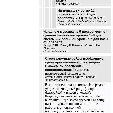
Elderman
<
"чистая" ссылка
>
Ни дядьку, гигов по 10,
остальное базы К+ для
обработки и т.д.
08.10.08 17:37
Автор: LOnG <LOnG> Статус: Member
<
"чистая" ссылка
>
На одном массива из 6 дисков можно
сделать маленький уровня 1+0 для
системы и большой уровня 5 для базы.
08.10.08 09:55
Автор: DPP <Dmitry P. Pimenov> Статус: The
Elderman
<
"чистая" ссылка
>
Строя сложные рейды необходимо
сразу просчитывать план аварии.
Сможем ли обеспечить
восстановление при слете
платформы?
08.10.08 11:53
Автор: Garick <Yuriy> Статус: Elderman
<
"чистая" ссылка
>
Вылетает системная плата. И в ремонт
уходит онбоардный рейд (и еще с
батарейкой и инфой в кешах).
Куда подключить эти винты, что бы
вытащить БД? Найти временный рейд
низкого уровня проще и слить или
работать с пониженной
производительностью. Допустим есть