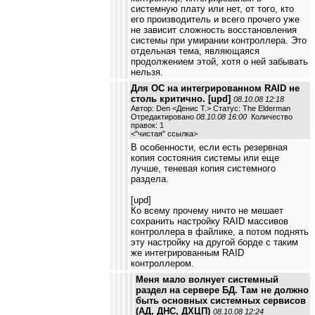
системную плату или нет, от того, кто
его производитель и всего прочего уже
не зависит сложность восстановления
системы при умирании контроллера. Это
отдельная тема, являющаяся
продолжением этой, хотя о ней забывать
нельзя.
Для ОС на интегрированном RAID не
столь критично. [upd]
08.10.08 12:18
Автор: Den <Денис Т.> Статус: The Elderman
Отредактировано
08.10.08 16:00
Количество
правок: 1
<
"чистая" ссылка
>
В особенности, если есть резервная
копия состояния системы или еще
лучше, теневая копия системного
раздела.
[upd]
Ко всему прочему ничто не мешает
сохранить настройку RAID массивов
контроллера в файлике, а потом поднять
эту настройку на другой борде с таким
же интегрированным RAID
контроллером.
Меня мало волнует системный
раздел на сервере БД. Там не должно
быть основных системных сервисов
(АД, ДНС, ДХЦП)
08.10.08 12:24