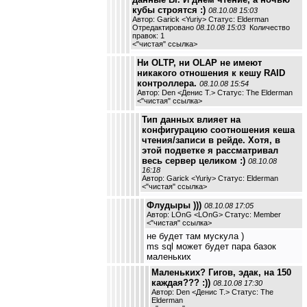
кубы строятся :)
08.10.08 15:03
Автор: Garick <Yuriy> Статус: Elderman
Отредактировано
08.10.08 15:03
Количество
правок: 1
<
"чистая" ссылка
>
Ни OLTP, ни OLAP не имеют
никакого отношения к кешу RAID
контроллера.
08.10.08 15:54
Автор: Den <Денис Т.> Статус: The Elderman
<
"чистая" ссылка
>
Тип данных влияет на
конфигурацию соотношения кеша
чтения/записи в рейде. Хотя, в
этой подветке я рассматривал
весь сервер целиком :)
08.10.08
16:18
Автор: Garick <Yuriy> Статус: Elderman
<
"чистая" ссылка
>
Флудыры )))
08.10.08 17:05
Автор: LOnG <LOnG> Статус: Member
<
"чистая" ссылка
>
не будет там мускула )
ms sql может будет пара базок
маленьких
Маленьких? Гигов, эдак, на 150
каждая??? :))
08.10.08 17:30
Автор: Den <Денис Т.> Статус: The
Elderman