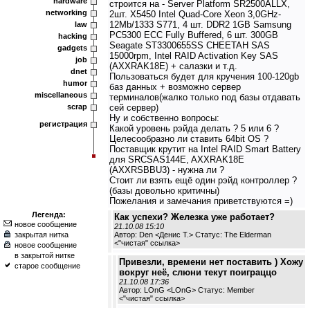
hardware
строится на - Server Platform SR2500ALLX,
networking
2шт. X5450 Intel Quad-Core Xeon 3,0GHz-
12Mb/1333 S771, 4 шт. DDR2 1GB Samsung
law
PC5300 ECC Fully Buffered, 6 шт. 300GB
hacking
Seagate ST3300655SS CHEETAH SAS
gadgets
15000rpm, Intel RAID Activation Key SAS
job
(AXXRAK18E) + салазки и т.д.
dnet
Пользоваться будет для кручения 100-120gb
humor
баз данных + возможно сервер
miscellaneous
терминалов(жалко только под базы отдавать
scrap
сей сервер)
Ну и собственно вопросы:
регистрация
Какой уровень рэйда делать ? 5 или 6 ?
Целесообразно ли ставить 64bit OS ?
Поставщик крутит на Intel RAID Smart Battery
для SRCSAS144E, AXXRAK18E
(AXXRSBBU3) - нужна ли ?
Стоит ли взять ещё один рэйд контроллер ?
(базы довольно критичны)
Пожелания и замечания приветствуются =)
Легенда:
Как успехи? Железка уже работает?
новое сообщение
21.10.08 15:10
закрытая нитка
Автор: Den <Денис Т.> Статус: The Elderman
<
"чистая" ссылка
>
новое сообщение
в закрытой нитке
Привезли, времени нет поставить ) Хожу
старое сообщение
вокруг неё, слюни текут поиграццо
21.10.08 17:36
Автор: LOnG <LOnG> Статус: Member
<
"чистая" ссылка
>