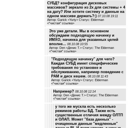
СУБД? конфигурация дисковых
массивов? зеркало из 2х для системы + 4
на дату? Или хотите систему и данные на
одном массиве держать?:)
07.10.08 19:11
Автор: Garick <Yuriy> Статус: Elderman
<
"чистая" ссылка
>
Это уже детали. Мы в основном
обсуждаем подходящую начинку и
ИМХО, начинка для указанных целей
вполне...
08.10.08 10:55
Автор: Den <Денис Т.> Статус: The Elderman
<
"чистая" ссылка
>
"Подходящую начинку" для чего?
Каждая СУБД имеет специфические
требования по установке и
обслуживанию, например поведение с
РАМ и диск кешем.
08.10.08 11:43
Автор: Garick <Yuriy> Статус: Elderman
<
"чистая" ссылка
>
Например?
08.10.08 12:14
Автор: Den <Денис Т.> Статус: The Elderman
<
"чистая" ссылка
>
у того же мускла есть несколько
режимов работы БД. Также есть
существенные отличия между ОЛТП
и ОЛАП. Может "база данных" -
очищенные данные "медленные"
данные BI. И днем чтение, а ночью