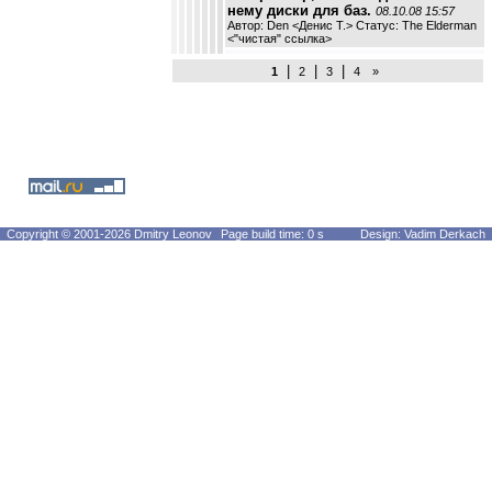
нему диски для баз.
08.10.08 15:57
Автор: Den <Денис Т.> Статус: The Elderman
<
"чистая" ссылка
>
|
|
|
1
2
3
4
»
Copyright © 2001-2026 Dmitry Leonov
Page build time: 0 s
Design: Vadim Derkach