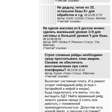
<
"чистая" ссылка
>
Ни дядьку, гигов по 10,
остальное базы К+ для
обработки и т.д.
08.10.08 17:37
Автор: LOnG <LOnG> Статус: Member
<
"чистая" ссылка
>
На одном массива из 6 дисков можно
сделать маленький уровня 1+0 для
системы и большой уровня 5 для базы.
08.10.08 09:55
Автор: DPP <Dmitry P. Pimenov> Статус: The
Elderman
<
"чистая" ссылка
>
Строя сложные рейды необходимо
сразу просчитывать план аварии.
Сможем ли обеспечить
восстановление при слете
платформы?
08.10.08 11:53
Автор: Garick <Yuriy> Статус: Elderman
<
"чистая" ссылка
>
Вылетает системная плата. И в ремонт
уходит онбоардный рейд (и еще с
батарейкой и инфой в кешах).
Куда подключить эти винты, что бы
вытащить БД? Найти временный рейд
низкого уровня проще и слить или
работать с пониженной
производительностью. Допустим есть
ночной бекап, а текущее состояние?