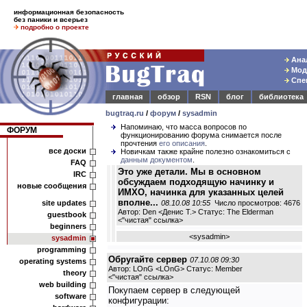
информационная безопасность
без паники и всерьез
подробно о проекте
Анал
Моде
Спец
главная
обзор
RSN
блог
библиотека
bugtraq.ru
/
форум
/
sysadmin
Напоминаю, что масса вопросов по
ФОРУМ
функционированию форума снимается после
прочтения
его описания
.
все доски
Новичкам также крайне полезно ознакомиться с
данным документом
.
FAQ
Это уже детали. Мы в основном
IRC
обсуждаем подходящую начинку и
новые сообщения
ИМХО, начинка для указанных целей
вполне...
site updates
08.10.08 10:55
Число просмотров: 4676
Автор: Den <Денис Т.> Статус: The Elderman
guestbook
<
"чистая" ссылка
>
beginners
<
sysadmin
>
sysadmin
programming
Обругайте сервер
07.10.08 09:30
operating systems
Автор: LOnG <LOnG> Статус: Member
theory
<
"чистая" ссылка
>
web building
Покупаем сервер в следующей
software
конфигурации: