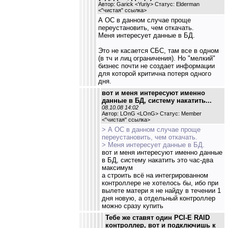
Автор: Garick <Yuriy> Статус: Elderman
<
"чистая" ссылка
>
А ОС в данном случае проще
переустановить, чем откачать.
Меня интересует данные в БД.
Это не касается СБС, там все в одном
(в тч и лиц ограничения). Но "мелкий"
бизнес почти не создает информации
для которой критична потеря одного
дня.
вот и меня интересуют именно
данные в БД, систему накатить...
08.10.08 14:02
Автор: LOnG <LOnG> Статус: Member
<
"чистая" ссылка
>
> А ОС в данном случае проще
переустановить, чем откачать.
> Меня интересует данные в БД.
вот и меня интересуют именно данные
в БД, систему накатить это час-два
максимум
а строить всё на интегрированном
контроллере не хотелось бы, ибо при
вылете матери я не найду в течении 1
дня новую, а отдельный контроллер
можно сразу купить
Тебе же ставят один PCI-E RAID
контроллер, вот и подключишь к