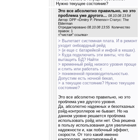
Нужно текущее состояние?
Это все абсолютно правильно, но это
проблема уже другого...
08.10.08 13:54
Автор: DPP <Dmitry P. Pimenov> Статус: The
Elderman
Отредактировано
08.10.08 13:55
Количество
правок: 1
<
"чистая" ссылка
>
> Вылетает системная плата. И в ремонт
уходит онбоардный рейд
> (и еще с батарейкой и инфой в кешах).
> Куда подключить эти винты, что бы
вытащить БД? Найти
> временный рейд низкого уровня проще
и слить или работать с
> пониженной производительностью.
Допустим есть ночной бекап,
> а текущее состояние? Нужно текущее
состояние?
Это все абсолютно правильно, но это
проблема уже другого уровня.
Да, абсолютно надежных и безотказных
рэйд-контроллеров не бывает. Но на
данном уровне решается проблема
использовать рэйд или нет. Она решена
в пользу использования для увеличения
надежности и, как побочный эффект,
скорости. От того какий именно
контроллер, интегрированый в