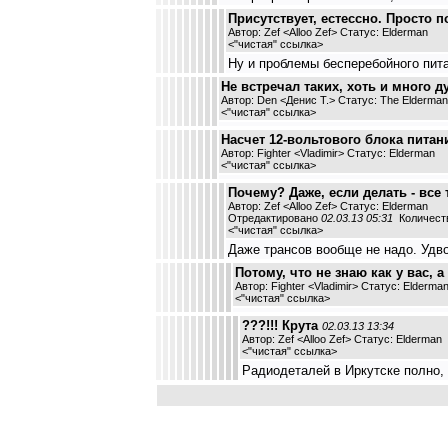
Присутствует, естессно. Просто
Автор: Zef <Alloo Zef> Статус: Elderman
<
"чистая" ссылка
>
Ну и проблемы бесперебойного пита
Не встречал таких, хоть и много 
Автор: Den <Денис Т.> Статус: The Elderman
<
"чистая" ссылка
>
Насчет 12-вольтового блока питани
Автор: Fighter <Vladimir> Статус: Elderman
<
"чистая" ссылка
>
Почему? Даже, если делать - все 
Автор: Zef <Alloo Zef> Статус: Elderman
Отредактировано
02.03.13 05:31
Количеств
<
"чистая" ссылка
>
Даже трансов вообще не надо. Удво
Потому, что не знаю как у вас, 
Автор: Fighter <Vladimir> Статус: Elderma
<
"чистая" ссылка
>
???!!! Крута
02.03.13 13:34
Автор: Zef <Alloo Zef> Статус: Elderman
<
"чистая" ссылка
>
Радиодеталей в Иркутске полно, 