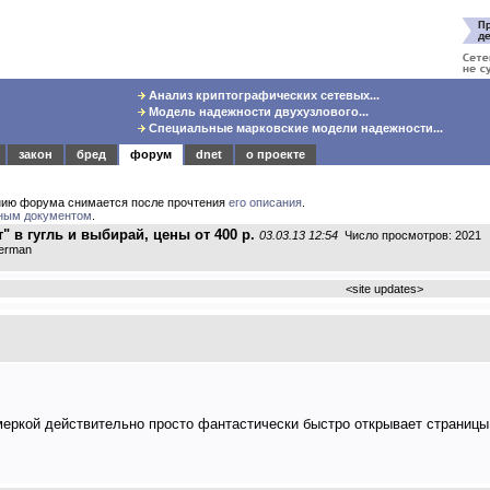
Анализ криптографических сетевых...
Модель надежности двухузлового...
Специальные марковские модели надежности...
закон
бред
форум
dnet
о проекте
нию форума снимается после прочтения
его описания
.
ным документом
.
" в гугль и выбирай, цены от 400 р.
03.03.13 12:54
Число просмотров: 2021
derman
<
site updates
>
емеркой действительно просто фантастически быстро открывает страницы.