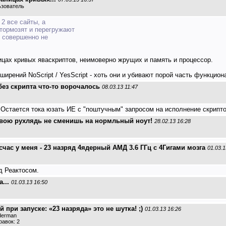
ьзователь
 2 все сайты, а
 тормозят и перегружают
с совершенно не
ницах кривых яваскриптов, неимоверно жрущих и память и процессор.
ирений NoScript / YesScript - хоть они и убивают порой часть функцион
ез скрипта что-то ворочалось
08.03.13 11:47
 Остается тока юзать ИЕ с "поштучным" запросом на исполнение скриптов
 свою рухлядь не сменишь на нормльный ноут!
28.02.13 16:28
 счас у меня - 23 назряд 4ядерный АМД 3.6 ГГц с 4Гигами мозга
01.03.1
од Реактосом.
...
01.03.13 16:50
 при запуске: «23 назряда» это не шутка! ;)
01.03.13 16:26
lderman
авок: 2