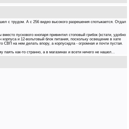
ашел с трудом. А с 256 видео высокого разрешения спотыкается. Отдал
ы вместо пускового кнопаря привинтил стоповый грибок (кстати, удобно
н корпуса и 12-вольтовый блок питания, поскольку освещение в хате
о СВП на нем делать впору, а корпусидла - огромная и почти пустая.
у паять как-то странно, а в магазинах и всети ничего не нашел...