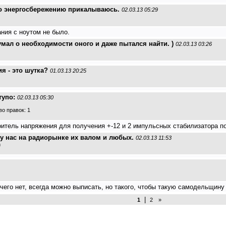
 по энергосбережению прикалываюсь.
02.03.13 05:29
ния с ноутом не было.
думал о необходимости оного и даже пытался найти. )
02.03.13 03:26
я - это шутка?
01.03.13 20:25
тупо:
02.03.13 05:30
о правок: 1
итель напряжения для получения +-12 и 2 импульсных стабилизатора по
а у нас на радиорынке их валом и любых.
02.03.13 11:53
n
чего нет, всегда можно выписать, но такого, чтобы такую самодельщину 
|
1
2
»