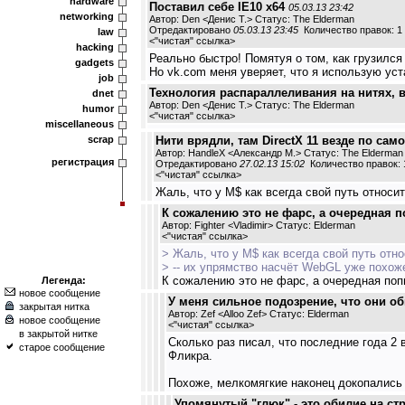
hardware
Поставил себе IE10 x64
05.03.13 23:42
networking
Автор: Den <Денис Т.> Статус: The Elderman
Отредактировано
05.03.13 23:45
Количество правок: 1
law
<
"чистая" ссылка
>
hacking
Реально быстро! Помятуя о том, как грузился
gadgets
Но vk.com меня уверяет, что я использую уст
job
Технология распараллеливания на нитях, 
dnet
Автор: Den <Денис Т.> Статус: The Elderman
humor
<
"чистая" ссылка
>
miscellaneous
scrap
Нити врядли, там DirectX 11 везде по сам
Автор: HandleX <Александр М.> Статус: The Elderman
регистрация
Отредактировано
27.02.13 15:02
Количество правок: 
<
"чистая" ссылка
>
Жаль, что у M$ как всегда свой путь относи
К сожалению это не фарс, а очередная 
Автор: Fighter <Vladimir> Статус: Elderman
<
"чистая" ссылка
>
> Жаль, что у M$ как всегда свой путь отн
> -- их упрямство насчёт WebGL уже похоже
К сожалению это не фарс, а очередная поп
Легенда:
новое сообщение
У меня сильное подозрение, что они о
закрытая нитка
Автор: Zef <Alloo Zef> Статус: Elderman
новое сообщение
<
"чистая" ссылка
>
в закрытой нитке
Сколько раз писал, что последние года 2
старое сообщение
Фликра.
Похоже, мелкомягкие наконец докопались д
Упомянутый "глюк" - это обилие на ст