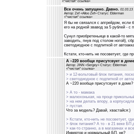
<
"чистая" ссылка
>
Все очень запущено. Давно.
01.03.13
Автор: Zef <Alloo Zef> Статус: Elderman
<
"чистая" ссылка
>
Я бы не связался с апгрейдом, если 
его на родной звавод за 5 рублей - с 
Сунул приобретеньице в какой-то мяты
заводить, пнув под столом ногой), сб
светодиодное с подпиткой от автоакка
Кстати, кто-нить не посоветует, где п
А ~220 вообще присутсвует в доме
Автор: JINN <Sergey> Статус: Elderman
<
"чистая" ссылка
>
> и 12-вольтовый блок питания, пос
> светодиодное с подпиткой от автоа
А ~220 вообще присутсвует в доме? 
> А то - мамака
> малюхонькая, на проце прикольны
> на нем делать впору, а корпусидла
> пустая.
Что за модель? Давай, хвастайся:)
> Кстати, кто-нить не посоветует, гд
> блок питания? А то - в 21 веке БП
> как-то странно, а в магазинах и вс
Инвертор и нормальный БП, не?