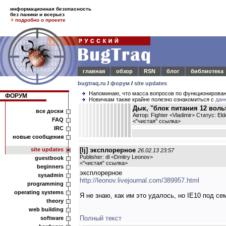
информационная безопасность
без паники и всерьез
подробно о проекте
главная
обзор
RSN
блог
библиотека
bugtraq.ru
/
форум
/
site updates
Напоминаю, что масса вопросов по функционирова
ФОРУМ
Новичкам также крайне полезно ознакомиться с
дан
Дык, "блок питания 12 вольт
все доски
Автор: Fighter <Vladimir> Статус: El
FAQ
<
"чистая" ссылка
>
IRC
новые сообщения
site updates
[lj] эксплорерное
26.02.13 23:57
Publisher: dl <Dmitry Leonov>
guestbook
<
"чистая" ссылка
>
beginners
эксплорерное
sysadmin
http://leonov.livejournal.com/389957.html
programming
operating systems
Я не знаю, как им это удалось, но IE10 под с
theory
web building
Полный текст
software