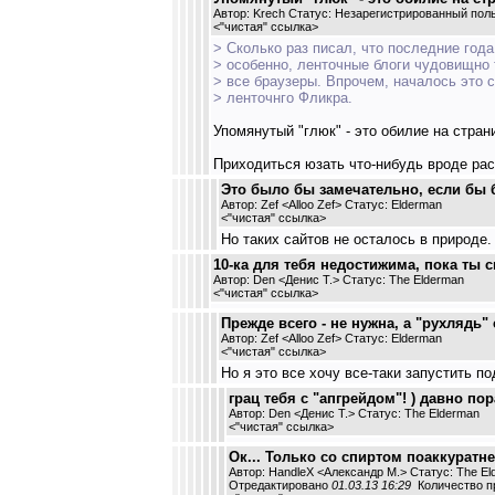
Автор: Krech Статус: Незарегистрированный пол
<
"чистая" ссылка
>
> Сколько раз писал, что последние года
> особенно, ленточные блоги чудовищно
> все браузеры. Впрочем, началось это 
> ленточнго Фликра.
Упомянутый "глюк" - это обилие на стра
Приходиться юзать что-нибудь вроде расш
Это было бы замечательно, если бы б
Автор: Zef <Alloo Zef> Статус: Elderman
<
"чистая" ссылка
>
Но таких сайтов не осталось в природе.
10-ка для тебя недостижима, пока ты
Автор: Den <Денис Т.> Статус: The Elderman
<
"чистая" ссылка
>
Прежде всего - не нужна, а "рухлядь"
Автор: Zef <Alloo Zef> Статус: Elderman
<
"чистая" ссылка
>
Но я это все хочу все-таки запустить п
грац тебя с "апгрейдом"! ) давно пора
Автор: Den <Денис Т.> Статус: The Elderman
<
"чистая" ссылка
>
Ок... Только со спиртом поаккуратней
Автор: HandleX <Александр М.> Статус: The E
Отредактировано
01.03.13 16:29
Количество пр