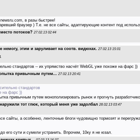
 newsru.com, в разы быстрее!
аревший браузер ) Т.е. не все сайты, адаптирующие контент под использ
вместо потоков?
27.02.13 02:44
ое немогу, этим и заруливает на соотв. видюхах.
27.02.13 15:01
1
тельно стандартов -- их упрямство насчёт WebGL уже похоже на фарс ))
попытка привычным путем...
27.02.13 20:41
осительно стандартов
 на фарс ))
ытка привычным путем монополизировать рынок и прогнуть разработчико
бнаружили тот глюк, который меня уже задолбал
28.02.13 03:47
 все сайты, а особенно, ленточные блоги чудовищно тормозят и перегруж
о его сути и сумели устранить. Впрочем, 10ку я не юзал.
раницах кривых...
07.03.13 16:37