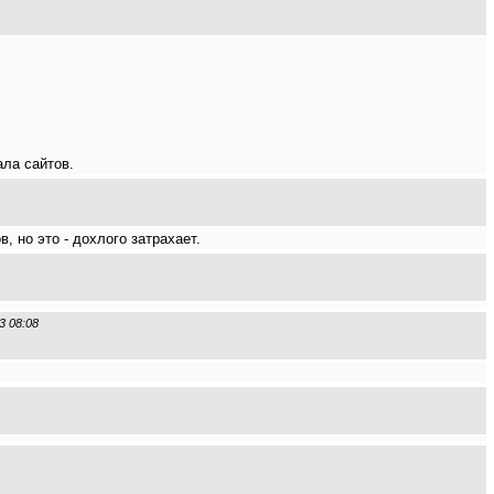
ала сайтов.
, но это - дохлого затрахает.
3 08:08