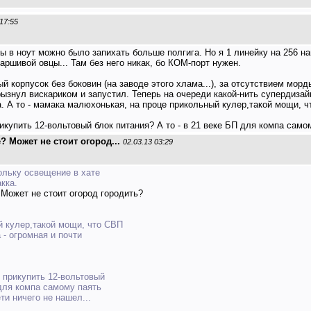
 17:55
бы в ноут можно было запихать больше полгига. Но я 1 линейку на 256 н
паршивой овцы... Там без него никак, бо КОМ-порт нужен.
й корпусок без боковин (на заводе этого хлама...), за отсутствием морд
рызнул вискариком и запустил. Теперь на очереди какой-нить супердизай
. А то - мамака малюхонькая, на проце прикольный кулер,такой мощи, чт
рикупить 12-вольтовый блок питания? А то - в 21 веке БП для компа самом
? Может не стоит огород...
02.03.13 03:29
кольку освещение в хате
кка.
Может не стоит огород городить?
й кулер,такой мощи, что СВП
 - огромная и почти
е прикупить 12-вольтовый
 для компа самому паять
ети ничего не нашел...