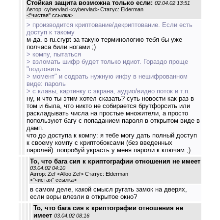
Стойкая защита возможна только если:
02.04.02 13:51
Автор: cybervlad <cybervlad> Статус: Elderman
<
"чистая" ссылка
>
> производится криптование/декриптование. Если есть
доступ к такому
м-да. в ru.crypt за такую терминологию тебя бы уже
полчаса били ногами ;)
> компу, пытаться
> взломать шифр будет только идиот. Гораздо проще
"подловить
> момент" и содрать нужную инфу в нешифрованном
виде: пароль
> с клавы, картинку с экрана, аудио/видео поток и т.п.
ну, и что ты этим хотел сказать? суть новости как раз в
том и была, что никто не собирается брутфорсить или
раскладывать числа на простые множители, а просто
попользуют багу с попаданием пароля в открытом виде в
дамп.
что до доступа к компу: я тебе могу дать полный доступ
к своему компу с криптобоксами (без введенных
паролей). попробуй украсть у меня пароли к ключам ;)
То, что бага сия к криптографии отношения не имеет
03.04.02 04:10
Автор: Zef <Alloo Zef> Статус: Elderman
<
"чистая" ссылка
>
в самом деле, какой смысл ругать замок на дверях,
если воры влезли в открытое окно?
То, что бага сия к криптографии отношения не
имеет
03.04.02 08:16