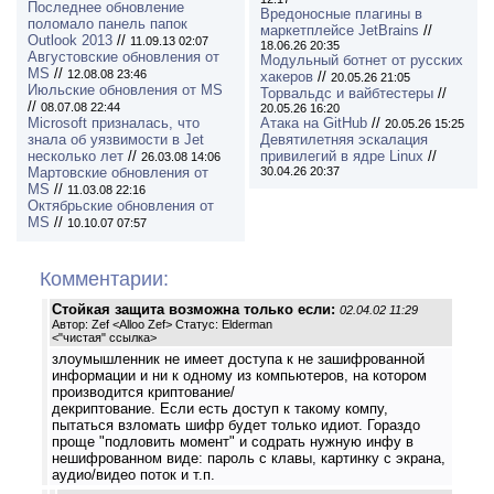
Последнее обновление
Вредоносные плагины в
поломало панель папок
маркетплейсе JetBrains
//
Outlook 2013
//
11.09.13 02:07
18.06.26 20:35
Августовские обновления от
Модульный ботнет от русских
MS
//
12.08.08 23:46
хакеров
//
20.05.26 21:05
Июльские обновления от MS
Торвальдс и вайбтестеры
//
//
08.07.08 22:44
20.05.26 16:20
Microsoft призналась, что
Атака на GitHub
//
20.05.26 15:25
знала об уязвимости в Jet
Девятилетняя эскалация
несколько лет
//
привилегий в ядре Linux
//
26.03.08 14:06
Мартовские обновления от
30.04.26 20:37
MS
//
11.03.08 22:16
Октябрьские обновления от
MS
//
10.10.07 07:57
Комментарии:
Стойкая защита возможна только если:
02.04.02 11:29
Автор: Zef <Alloo Zef> Статус: Elderman
<
"чистая" ссылка
>
злоумышленник не имеет доступа к не зашифрованной
информации и ни к одному из компьютеров, на котором
производится криптование/
декриптование. Если есть доступ к такому компу,
пытаться взломать шифр будет только идиот. Гораздо
проще "подловить момент" и содрать нужную инфу в
нешифрованном виде: пароль с клавы, картинку с экрана,
аудио/видео поток и т.п.