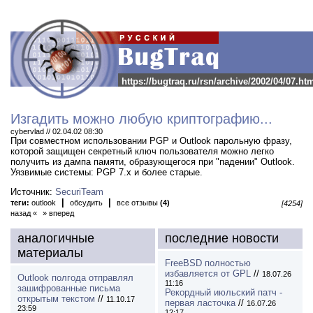
https://bugtraq.ru/rsn/archive/2002/04/07.ht
Изгадить можно любую криптографию...
cybervlad // 02.04.02 08:30
При совместном использовании PGP и Outlook парольную фразу,
которой защищен секретный ключ пользователя можно легко
получить из дампа памяти, образующегося при "падении" Outlook.
Уязвимые системы: PGP 7.x и более старые.
Источник:
SecuriTeam
|
|
теги:
outlook
обсудить
все отзывы
(4)
[4254]
назад «
» вперед
аналогичные
последние новости
материалы
FreeBSD полностью
избавляется от GPL
//
18.07.26
Outlook полгода отправлял
11:16
зашифрованные письма
Рекордный июльский патч -
открытым текстом
//
11.10.17
первая ласточка
//
16.07.26
23:59
12:17