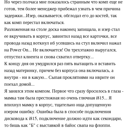
Но через полчаса мне показалось странным что комп еще не
готов, тем более менеджер прибежал узнать в чем причина
задержки...Изер, оказывается, обглодал его до костей, так
как комп перестал включаться.
Разложенная на столе доска наконец запищала, и изер стал
ее вкручивать в корпус, завинтил назад все карточки, все
провода назад воткнул иб усевшись на стул включил нажал
на Power On... Не включается! Он трехэтажно выругался,
отпустил клиента и снова схватил отвертку...
К концу дня он умудрился раз пять вытащить и вставить
назад материнку, причем без корпуса она включалась, а
внутри - ни в какую... Сыпая проклятиями на иврите он
поехал домой...
Я занялся этим компом. Первое что сразу бросилось в глаза -
мамка там была престижная но очень глючная i815... Я
впихнул мамку в корпус, тщательно ища допущенную
изером ошибку. Ошибка была в способе подключения
дисковода к i815, подключение должно идти как секондари,
то бишь как "Б" с выставкой в байос свапа на флоппи.