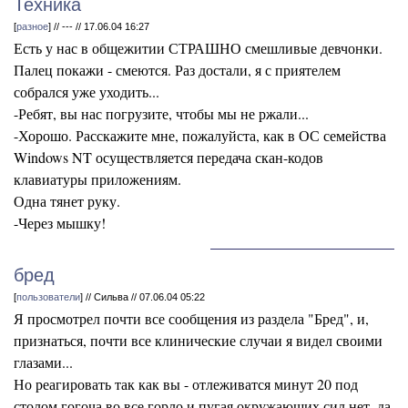
Техника
[
разное
] // --- // 17.06.04 16:27
Есть у нас в общежитии СТРАШНО смешливые девчонки.
Палец покажи - смеются. Раз достали, я с приятелем
собрался уже уходить...
-Ребят, вы нас погрузите, чтобы мы не ржали...
-Хорошо. Расскажите мне, пожалуйста, как в ОС семейства
Windows NT осуществляется передача скан-кодов
клавиатуры приложениям.
Одна тянет руку.
-Через мышку!
бред
[
пользователи
] // Сильва // 07.06.04 05:22
Я просмотрел почти все сообщения из раздела "Бред", и,
признаться, почти все клинические случаи я видел своими
глазами...
Но реагировать так как вы - отлеживатся минут 20 под
столом гогоча во все горло и пугая окружающих сил нет, да