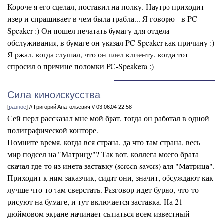
Короче я его сделал, поставил на полку. Наутро приходит
изер и спрашивает в чем была трабла... Я говорю - в PC
Speaker :) Он пошел печатать бумагу для отдела
обслуживания, в бумаге он указал PC Speaker как причину :)
Я ржал, когда слушал, что он плел клиенту, когда тот
спросил о причине поломки PC-Speakera :)
Сила киноискусства
[
разное
] // Григорий Анатольевич // 03.06.04 22:58
Сей перл рассказал мне мой брат, тогда он работал в одной
полиграфической конторе.
Помните время, когда вся страна, да что там страна, весь
мир подсел на "Матрицу"? Так вот, коллега моего брата
скачал где-то из инета заставку (screen savers) аля "Матрица".
Приходит к ним заказчик, сидят они, значит, обсуждают как
лучше что-то там сверстать. Разговор идет бурно, что-то
рисуют на бумаге, и тут включается заставка. На 21-
дюймовом экране начинает сыпаться всем известный