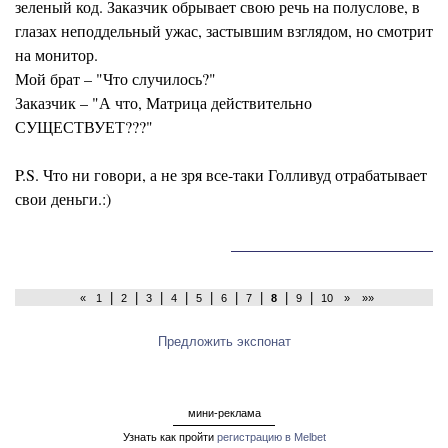
зеленый код. Заказчик обрывает свою речь на полуслове, в
глазах неподдельный ужас, застывшим взглядом, но смотрит
на монитор.
Мой брат – "Что случилось?"
Заказчик – "А что, Матрица действительно
СУЩЕСТВУЕТ???"
P.S. Что ни говори, а не зря все-таки Голливуд отрабатывает
свои деньги.:)
|
|
|
|
|
|
|
|
|
«
1
2
3
4
5
6
7
8
9
10
»
»»
Предложить экспонат
мини-реклама
Узнать как пройти
регистрацию в Melbet