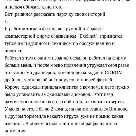
и нельзя обижать клиентов...
Вот, решился рассказать парочку своих историй
1.
Я работал тогда в филлиале крупной в Израиле
компьютерной фирме с названием "Exellnet", (признатся,
тупое имя) админом и техником по обслуживанию и
починке...
Работал я там с одним израильтосом, он работал на фирму
больше меня, и после моево появления утруждал себя разве
что записями драйверов, заменой дисководов и CDROM
драйвов, установкой антивирусов и прочей фигней...
Короче, однажды пришла клиентка с компом, в него нужно
было установить 3х дюймовый дисковод. Этот изер
разумеется положил его на свой стол, и схватил отвертку....
У меня на столе было 2 компа, на одном ставился Виндовс,
в другом тормозила какаято игруха, уже не помню какая
именно... В общем, я был занят и не обращал на изера
внимания