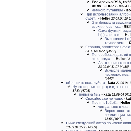
Если речь о RSA, то 
не по...
-
DPP
23.09.04 19
немного путаницы
-
leo
При использовании алгори
будет...
-
Heller
23.09.04 10:3
Эти формулы выдраны 
верхняя оценка...
-
RElf
Сама функция зада
L(n), а не как...
-
Hel
Выражение L(n)=
точное чем...
-
R
Странно, апплетовая факто
23.09.04 10:20 [4567]
Попоробовал дать ей н
чисел вида...
-
Heller
23.
А что значит корот
23.09.04 11:27 [4488]
Всмысле малень
несколько нек...
[4443]
объясните пожалуйста
-
kata
21.09.04 1
Ну, во-первых, не p, q и e, а на осн
17:54 [4791]
попытка № 2
-
kata
22.09.04 07:1
Спасибо, уже не надо.
-
ka
Про n=p1p2p3..
-
Heller
чем дальше в лес...
Вероятность эт
реализации ни
15:56 [4646]
Ниже следующий автор по имени amiru
13.09.04 15:23 [4809]