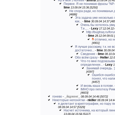
Ну и мои 5 копеек
-
amirul
10.09.04 10:40
Первое. Я не понимаю фразы "NP-п
lime
13.09.04 15:36 [5250]
Не спора ради, но пониманья 
[4686]
Эта задача уже несколько
как...
-
lime
30.09.04 14:37 [48
Очень бы хотелось уви
Т.е.,...
-
Lexy
17.12.04 22:
http://bugtraq.ru/for
-
lime
28.12.04 09:01 
отлично, но не
[4901]
Я лучше расскажу, т.к. не 
достаточно...
-
lime
30.09.04
Сведение
-
lime
08.10.04
Обо всём сразу
-
Heller
22.0
Что-то мне подсказыва
определении...
-
Lexy
1
Занимай очередь. :
[4397]
Ошибся-ошибся
понял, что напис
[4457]
И вновь каша в голове.
IMHO про гипотезу Ри
[4603]
гонево
-
_
йцукенг
_
08.09.04 14:46 [5072]
Некоторые непонятки
-
nkiller
08.09.04 14:4
я дилетант в криптографии, но пару л
08.09.04 14:57 [5329]
Насчет источника, на который линк
13.09.04 15:56 [5117]