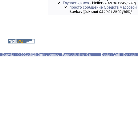
Глупость, имхо
-
Heller
08.09.04 13:45 [5007]
просто сообщение Средств Массово
kavkav
@
ukr.net
03.10.04 20:29 [4681]
Copyright © 2001-2026 Dmitry Leonov
Page build time: 0 s
Design: Vadim Derkach