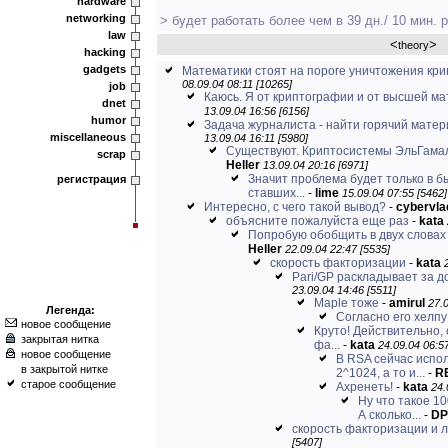
hardware
networking
> будет работать более чем в 39 дн./ 10 мин. 
law
<
>
theory
hacking
gadgets
Математики стоят на пороге уничтожения кр
08.09.04 08:11 [10265]
job
Каюсь. Я от криптографии и от высшей мат
dnet
13.09.04 16:56 [6156]
humor
Задача журналиста - найти горячий матери
miscellaneous
13.09.04 16:11 [5980]
Существуют. Криптосистемы ЭльГамаля
scrap
Heller
13.09.04 20:16 [6971]
Значит проблема будет только в б
регистрация
ставших...
-
lime
15.09.04 07:55 [5462]
Интересно, с чего такой вывод?
-
cybervla
объясните пожалуйста еще раз
-
kata
Попробую обобщить в двух словах
Heller
22.09.04 22:47 [5535]
скорость факторизации
-
kata
Pari/GP раскладывает за д
23.09.04 14:46 [5511]
Maple тоже
-
amirul
27.0
Легенда:
Согласно его хелпу
новое сообщение
Круто! Действительно,
закрытая нитка
фа...
-
kata
24.09.04 06:57
новое сообщение
В RSA сейчас испо
в закрытой нитке
2^1024, а то и...
-
RE
старое сообщение
Ахренеть!
-
kata
24.
Ну что такое 1
А сколько...
-
DP
скорость факторизации и 
[5407]