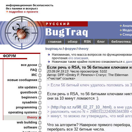
информационная безопасность
без паники и всерьез
подробно о проекте
Анали
Модел
Специ
главная
обзор
RSN
блог
библиотека
bugtraq.ru
/
форум
/
theory
Напоминаю, что масса вопросов по функционирова
ФОРУМ
прочтения
его описания
.
Новичкам также крайне полезно ознакомиться с
дан
все доски
Если речь о RSA, то 56 битными ключами ни
FAQ
23.09.04 19:13
Число просмотров: 5102
IRC
Автор: DPP <Dmitry P. Pimenov> Статус: The Elderman
<
"чистая" ссылка
>
новые сообщения
> Если 56 битный ключ удалось поломать за 3
site updates
guestbook
Если речь о RSA, то 56 битными ключами никт
beginners
они за 10 минут ломаются :).
sysadmin
> (
http://sp.sz.ru/98_02_27_10_.html)
, а мне уд
programming
> разложить число N = 2980311224095344389 <
operating systems
> минут, то можно ли утверждать, что мой ал
theory
web building
Что за алгоритм? Наверное прямого перебора,
software
перебрать все 32 битные числа.