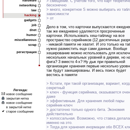
hardware
> смещение. С учётом того, что карт теоретич
бесконечно
networking
> много, конкретное S можно выбирать из таб
law
зависимости
hacking
> от
gadgets
job
Дело в том, что карточки выпускаются ежедне
dnet
так же ежедневно удаляются просроченные
humor
карточки. Использовать хеш-таблицу на все
пространство серийников (12 десятичных разр
miscellaneous
- никакой памяти не хватит. И это только на та
scrap
нужно разместить еще сами данные. Вообще
регистрация
хеширование можно использовать для исключ
нескольких начальных уровней в дереве, но н
фига? 3 вместо 4-х? Ну дык при правильной
организации хранения первые несколько уровн
так будут закешированы. И весь поиск будет
вестись в памяти
> Кстати, при такой организации, вариант, когд
секретный
Легенда:
> ключ - функция серийника, оказывается оче
новое сообщение
даже
закрытая нитка
> эффективным. Для хранения любой пары
новое сообщение
серийник-ключ
в закрытой нитке
> достаточно только одного бита. Экономия
старое сообщение
действительно
> колоссальная. Возможно, что ставка делала
именно на это.
> Тогда для хранения инормации обо ВСЕХ кл