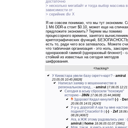
достаточно
> несколько мегабайт и тогда выбор массива в
зависимости от
> серийник div X
Я не совсем понимаю, что мы тут экономим. С
1 Мб DDR-а стоит $0.10, может еще на спичка
предложите экономить? Теряем мы помимо
процессорного времени, занятого вычисление
криптографических функций, БЕЗОПАСНОСТЬ
есть то, ради чего все затевалось. Можете счи
что табличная организация - это ноль, заксор
одноразовой гаммой (одноразовый блокнот) - 
стойкий из известных на сегодня методов
шифрования.
<
>
hacking
У Киевстара увели базу скретч-карт?
-
amirul
23.05.05 10:45 [6828]
Написал заявку о мошенничестве в
региональном пред...
-
amirul
17.06.05 12:21
Сегодня в аську сбросили "похожую"
историю
-
JINN
17.06.05 15:44 [4608]
Здорово! Кидал кинули!!!
(-)
-
De
20.06.05 14:01 [4243]
У-у-у, дорогой! А как ты мне насто
поднял! Спасибо! 8-)
(-)
-
Zef
18.06.
08:26 [4067]
Ага, в ЖЖ этому радовались уже :-)
amirul
@
home
18.06.05 01:07 [3981]
Мля, так м...в учить и надо, в минус