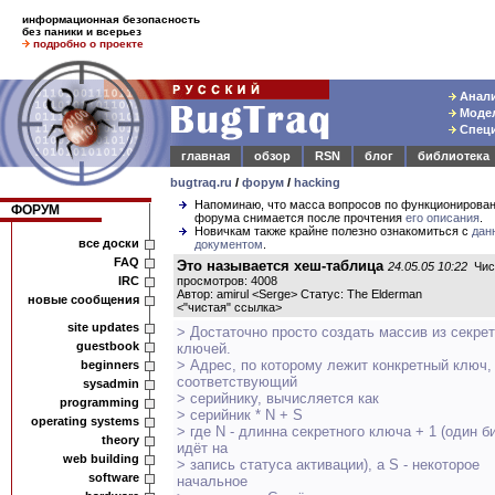
информационная безопасность
без паники и всерьез
подробно о проекте
Анали
Модел
Специ
главная
обзор
RSN
блог
библиотека
bugtraq.ru
/
форум
/
hacking
Напоминаю, что масса вопросов по функционирова
ФОРУМ
форума снимается после прочтения
его описания
.
Новичкам также крайне полезно ознакомиться с
дан
все доски
документом
.
FAQ
Это называется хеш-таблица
24.05.05 10:22
Чис
IRC
просмотров: 4008
Автор: amirul <Serge> Статус: The Elderman
новые сообщения
<
"чистая" ссылка
>
site updates
> Достаточно просто создать массив из секре
guestbook
ключей.
> Адрес, по которому лежит конкретный ключ,
beginners
соответствующий
sysadmin
> серийнику, вычисляется как
programming
> серийник * N + S
operating systems
> где N - длинна секретного ключа + 1 (один б
theory
идёт на
web building
> запись статуса активации), а S - некоторое
software
начальное