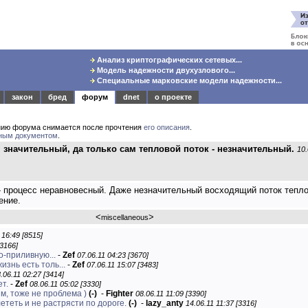
Анализ криптографических сетевых...
Модель надежности двухузлового...
Специальные марковские модели надежности...
закон
бред
форум
dnet
о проекте
нию форума снимается после прочтения
его описания
.
ным документом
.
 значительный, да только сам тепловой поток - незначительный.
10.
а - процесс неравновесный. Даже незначительный восходящий поток тепл
ение.
<
>
miscellaneous
 16:49 [8515]
[3166]
-приливную...
-
Zef
07.06.11 04:23 [3670]
знь есть толь...
-
Zef
07.06.11 15:07 [3483]
.06.11 02:27 [3414]
ет.
-
Zef
08.06.11 05:02 [3330]
м, тоже не проблема )
(-)
-
Fighter
08.06.11 11:09 [3390]
ететь и не растрясти по дороге.
(-)
-
lazy_anty
14.06.11 11:37 [3316]