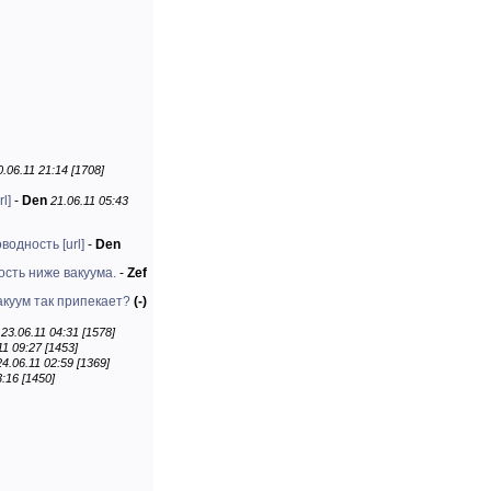
0.06.11 21:14 [1708]
rl]
-
Den
21.06.11 05:43
оводность
[url]
-
Den
сть ниже вакуума.
-
Zef
куум так припекает?
(-)
23.06.11 04:31 [1578]
11 09:27 [1453]
24.06.11 02:59 [1369]
3:16 [1450]