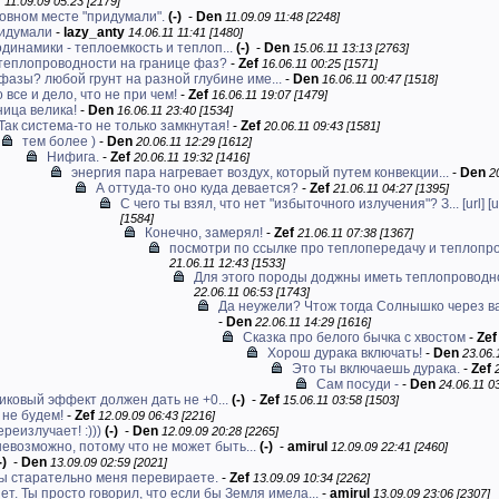
f
11.09.09 05:23 [2179]
овном месте "придумали".
(-)
-
Den
11.09.09 11:48 [2248]
ридумали
-
lazy_anty
14.06.11 11:41 [1480]
динамики - теплоемкость и теплоп...
(-)
-
Den
15.06.11 13:13 [2763]
теплопроводности на границе фаз?
-
Zef
16.06.11 00:25 [1571]
фазы? любой грунт на разной глубине име...
-
Den
16.06.11 00:47 [1518]
 все и дело, что не при чем!
-
Zef
16.06.11 19:07 [1479]
ница велика!
-
Den
16.06.11 23:40 [1534]
Так система-то не только замкнутая!
-
Zef
20.06.11 09:43 [1581]
тем более )
-
Den
20.06.11 12:29 [1612]
Нифига.
-
Zef
20.06.11 19:32 [1416]
энергия пара нагревает воздух, который путем конвекции...
-
Den
2
А оттуда-то оно куда девается?
-
Zef
21.06.11 04:27 [1395]
С чего ты взял, что нет "избыточного излучения"? З...
[url]
[u
[1584]
Конечно, замерял!
-
Zef
21.06.11 07:38 [1367]
посмотри по ссылке про теплопередачу и теплопр
21.06.11 12:43 [1533]
Для этого породы доджны иметь теплопроводно
22.06.11 06:53 [1743]
Да неужели? Чтож тогда Солнышко через ва
-
Den
22.06.11 14:29 [1616]
Сказка про белого бычка с хвостом
-
Zef
Хорош дурака включать!
-
Den
23.06.
Это ты включаешь дурака.
-
Zef
Сам посуди -
-
Den
24.06.11 0
иковый эффект должен дать не +0...
(-)
-
Zef
15.06.11 03:58 [1503]
 не будем!
-
Zef
12.09.09 06:43 [2216]
ереизлучает! :)))
(-)
-
Den
12.09.09 20:28 [2265]
невозможно, потому что не может быть...
(-)
-
amirul
12.09.09 22:41 [2460]
-)
-
Den
13.09.09 02:59 [2021]
ы старательно меня перевираете.
-
Zef
13.09.09 10:34 [2262]
ет. Ты просто говорил, что если бы Земля имела...
-
amirul
13.09.09 23:06 [2307]