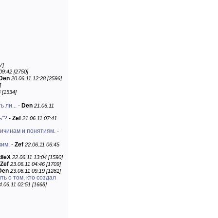
7]
09:42 [2750]
Den
20.06.11 12:28 [2596]
]
 [1534]
 ли...
-
Den
21.06.11
ь"?
-
Zef
21.06.11 07:41
личинам и понятиям.
-
ким.
-
Zef
22.06.11 06:45
dleX
22.06.11 13:04 [1590]
Zef
23.06.11 04:46 [1709]
Den
23.06.11 09:19 [1281]
ть о том, кто создал
4.06.11 02:51 [1668]