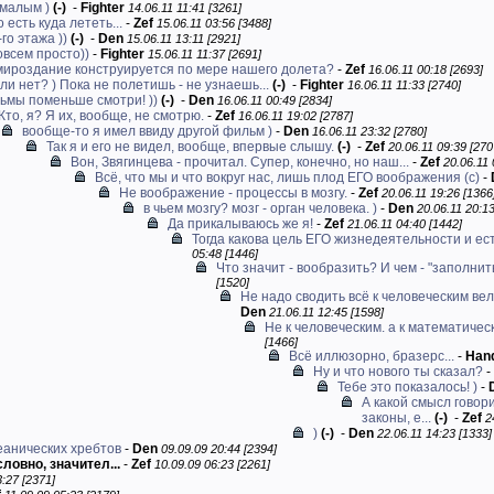
 малым )
(-)
-
Fighter
14.06.11 11:41 [3261]
 есть куда лететь...
-
Zef
15.06.11 03:56 [3488]
го этажа ))
(-)
-
Den
15.06.11 13:11 [2921]
овсем просто))
-
Fighter
15.06.11 11:37 [2691]
мироздание конструируется по мере нашего долета?
-
Zef
16.06.11 00:18 [2693]
ли нет? ) Пока не полетишь - не узнаешь...
(-)
-
Fighter
16.06.11 11:33 [2740]
ьмы поменьше смотри! ))
(-)
-
Den
16.06.11 00:49 [2834]
Кто, я? Я их, вообще, не смотрю.
-
Zef
16.06.11 19:02 [2787]
вообще-то я имел ввиду другой фильм )
-
Den
16.06.11 23:32 [2780]
Так я и его не видел, вообще, впервые слышу.
(-)
-
Zef
20.06.11 09:39 [270
Вон, Звягинцева - прочитал. Супер, конечно, но наш...
-
Zef
20.06.11 
Всё, что мы и что вокруг нас, лишь плод ЕГО воображения (c)
-
Не воображение - процессы в мозгу.
-
Zef
20.06.11 19:26 [1366
в чьем мозгу? мозг - орган человека. )
-
Den
20.06.11 20:13
Да прикалываюсь же я!
-
Zef
21.06.11 04:40 [1442]
Тогда какова цель ЕГО жизнедеятельности и есть
05:48 [1446]
Что значит - вообразить? И чем - "заполнит
[1520]
Не надо сводить всё к человеческим ве
Den
21.06.11 12:45 [1598]
Не к человеческим. а к математичес
[1466]
Всё иллюзорно, бразерс...
-
Han
Ну и что нового ты сказал?
-
Тебе это показалось! )
-
А какой смысл говори
законы, е...
(-)
-
Zef
2
)
(-)
-
Den
22.06.11 14:23 [1333]
еанических хребтов
-
Den
09.09.09 20:44 [2394]
ловно, значител...
-
Zef
10.09.09 06:23 [2261]
:27 [2371]