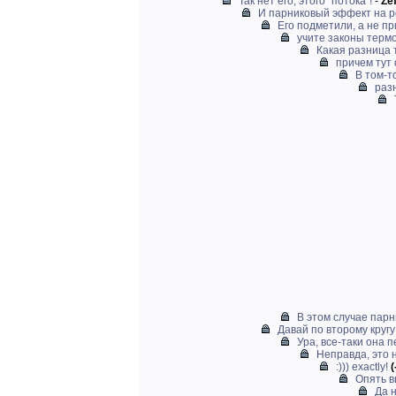
Так нет его, этого "потока"!
-
Ze
И парниковый эффект на р
Его подметили, а не п
учите законы термо
Какая разница 
причем тут 
В том-то
раз
В этом случае парн
Давай по второму кругу
Ура, все-таки она п
Неправда, это 
:))) exactly!
(
Опять в
Да н