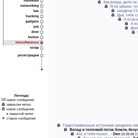
hardware
Как всегда, дело за
networking
Я не уверен, что
синдром 13-
law
Дык, тебе с
hacking
А если 
gadgets
А ес
job
фил
dnet
humor
miscellaneous
scrap
регистрация
Легенда:
новое сообщение
закрытая нитка
новое сообщение
в закрытой нитке
старое сообщение
Гидротермальные источники срединно-ок
Вклад в тепловой поток Земли, безус
Ага, я тебя понял...
-
Den
10.09.09 13