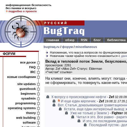
информационная безопасность
без паники и всерьез
подробно о проекте
главная
обзор
RSN
блог
библиотека
bugtraq.ru
/
форум
/
miscellaneous
Напоминаю, что масса вопросов по функционирова
ФОРУМ
Новичкам также крайне полезно ознакомиться с
дан
Вклад в тепловой поток Земли, безусловно,
все доски
просмотров: 2261
FAQ
Автор: Zef <Alloo Zef> Статус: Elderman
IRC
<
"чистая" ссылка
>
новые сообщения
На климат они, конечно, влиять могут: погод
не сформировать, то повернуть какое-нить теч
site updates
guestbook
beginners
К вопрсу о происхождении нефти
-
Zef
02.09.09
sysadmin
И еще един кирпичик:
-
Zef
19.08.11 17:35 
programming
Вот. Статья, доказывающая гравитационно
operating systems
Кстати, еще один интересный вывод: жи
theory
Уже не только у Земли )
-
Fighter
08
Читал я это. Все равно - рарит
web building
И это, по последним данны
software
Последний пустяк - дол