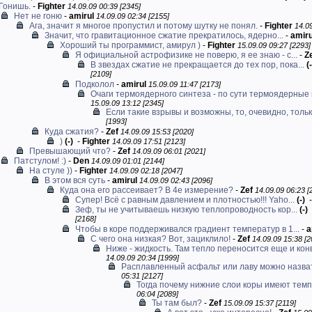
Гонишь.
-
Fighter
14.09.09 00:39 [2345]
Нет не гоню
-
amirul
14.09.09 02:34 [2155]
Ага, значит я многое пропустил и потому шутку не понял.
-
Fighter
14.09
Значит, что гравитационное сжатие прекратилось, ядерно...
-
amiru
Хороший ты программист, амирул )
-
Fighter
15.09.09 09:27 [2293]
Я официальной астрофизике не поверю, я ее знаю - с...
-
Z
В звездах сжатие не прекращается до тех пор, пока...
(-
[2109]
Подколол
-
amirul
15.09.09 11:47 [2173]
Очаги термоядерного синтеза - по сути термоядерные 
15.09.09 13:12 [2345]
Если такие взрывы и возможны, то, очевидно, только
[1993]
Куда сжатия?
-
Zef
14.09.09 15:53 [2020]
)
(-)
-
Fighter
14.09.09 17:51 [2123]
Превышающий что?
-
Zef
14.09.09 06:01 [2021]
Патстулом! :)
-
Den
14.09.09 01:01 [2144]
На стуле ))
-
Fighter
14.09.09 02:18 [2047]
В этом вся суть
-
amirul
14.09.09 02:43 [2096]
Куда она его рассеивает? В 4е измерение?
-
Zef
14.09.09 06:23 [
Супер! Всё с равным давлением и плотностью!!! Yaho...
(-)
Зеф, ты не учитываешь низкую теплопроводность кор...
(-)
[2168]
Чтобы в коре поддерживался градиент температур в 1...
-
a
С чего она низкая? Вот, зациклило!
-
Zef
14.09.09 15:38 [2
Ниже - жидкость. Там тепло переносится еще и кон
14.09.09 20:34 [1999]
Расплавленный асфальт или лаву можно назвать
05:31 [2127]
Тогда почему нижние слои коры имеют темпе
06:04 [2089]
Ты там был?
-
Zef
15.09.09 15:37 [2119]