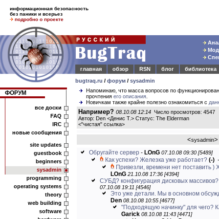
информационная безопасность
без паники и всерьез
подробно о проекте
Анал
Моде
Спец
главная
обзор
RSN
блог
библиотека
bugtraq.ru
/
форум
/
sysadmin
Напоминаю, что масса вопросов по функционирова
ФОРУМ
прочтения
его описания
.
Новичкам также крайне полезно ознакомиться с
дан
все доски
Например?
08.10.08 12:14
Число просмотров: 4547
FAQ
Автор: Den <Денис Т.> Статус: The Elderman
IRC
<
"чистая" ссылка
>
новые сообщения
<
>
sysadmin
site updates
Обругайте сервер
-
LOnG
07.10.08 09:30 [5489]
guestbook
Как успехи? Железка уже работает?
(-)
beginners
Привезли, времени нет поставить ) Хо
sysadmin
LOnG
21.10.08 17:36 [4394]
programming
СУБД? конфигурация дисковых массивов? з
operating systems
07.10.08 19:11 [4546]
Это уже детали. Мы в основном обсуж
theory
Den
08.10.08 10:55 [4677]
web building
"Подходящую начинку" для чего? К
software
Garick
08.10.08 11:43 [4471]