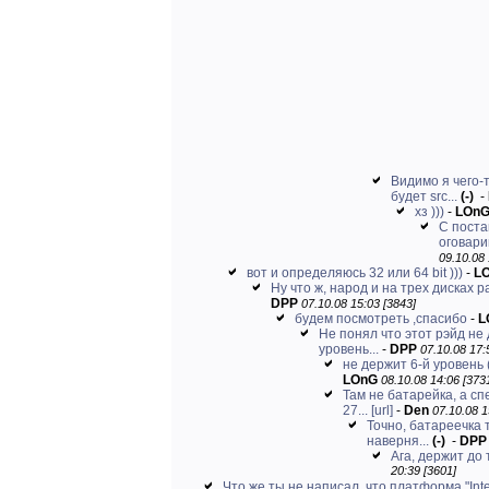
Видимо я чего-т
будет src...
(-)
-
хз )))
-
LOn
С поста
оговари
09.10.08 
вот и определяюсь 32 или 64 bit )))
-
L
Ну что ж, народ и на трех дисках ра
DPP
07.10.08 15:03 [3843]
будем посмотреть ,спасибо
-
L
Не понял что этот рэйд не 
уровень...
-
DPP
07.10.08 17:
не держит 6-й уровень (
LOnG
08.10.08 14:06 [373
Там не батарейка, а с
27...
[url]
-
Den
07.10.08 1
Точно, батареечка 
наверня...
(-)
-
DPP
Ага, держит до 
20:39 [3601]
Что же ты не написал, что платформа "Intel"