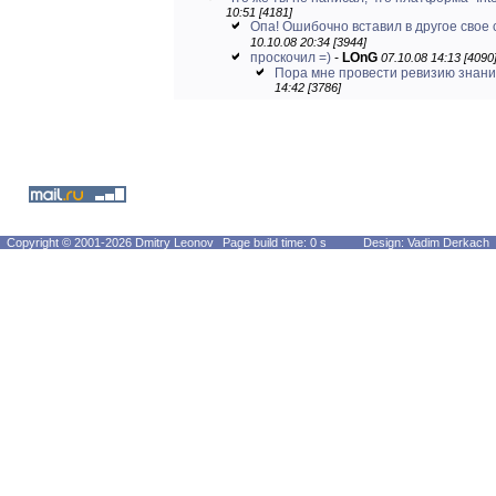
10:51 [4181]
Опа! Ошибочно вставил в другое свое 
10.10.08 20:34 [3944]
проскочил =)
-
LOnG
07.10.08 14:13 [4090
Пора мне провести ревизию знаний
14:42 [3786]
Copyright © 2001-2026 Dmitry Leonov
Page build time: 0 s
Design: Vadim Derkach