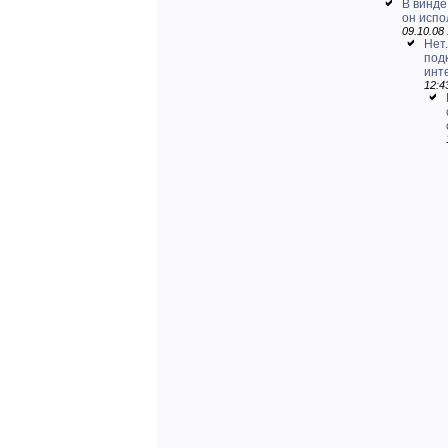
В винде
он испо
09.10.08 
Нет.
под
инт
12:4