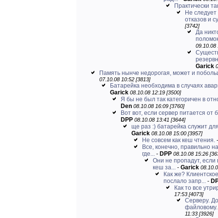
Практически та
Не следует
отказов и су
[3742]
Да никт
поломок 
09.10.08 
Сущест
резервн
Garick
0
Память нынче недорогая, может и побольш
07.10.08 10:52 [3813]
Батарейка необходима в случаях авар
Garick
08.10.08 12:19 [3500]
Я бы не был так категоричен в от
Den
08.10.08 16:09 [3760]
Вот вот, если сервер питается от б
DPP
08.10.08 13:41 [3644]
ще раз :) батарейка служит для 
Garick
08.10.08 15:00 [3957]
Не совсем как кеш чтения.
Все, конечно, правильно н
где...
-
DPP
08.10.08 15:26 [36
Они не пропадут, если
кеш за...
-
Garick
08.10.0
Как же? Клиентско
послало запр...
-
D
Как то все утрир
17:53 [4073]
Серверу. До
файловому. 
11:33 [3926]