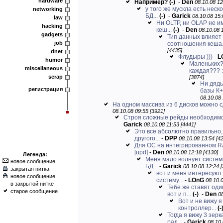
hardware
Например?
(-)
-
Den
08.10.08 12
у того же мускла есть нес
networking
БД...
(-)
-
Garick
08.10.08 15:
law
Ни OLTP, ни OLAP не и
hacking
кеш...
(-)
-
Den
08.10.08 
gadgets
Тип данных влияет
job
соотношения кеша.
[4435]
dnet
Флудыры )))
-
L
humor
Маленьких? 
miscellaneous
каждая??? :
scrap
[3874]
Ни дядь
регистрация
базы К+
08.10.08 
На одном массива из 6 дисков можно с
08.10.08 09:55 [3921]
Строя сложные рейды необходимо 
Garick
08.10.08 11:53 [4441]
Это все абсолютно правильно,
другого...
-
DPP
08.10.08 13:54 [4
Для ОС на интегрированном RA
[upd]
-
Den
08.10.08 12:18 [4130]
Легенда:
Меня мало волнует систем
новое сообщение
БД...
-
Garick
08.10.08 12:24 [
закрытая нитка
вот и меня интересуют
новое сообщение
систему...
-
LOnG
08.10.0
в закрытой нитке
Тебе же ставят оди
старое сообщение
вот и п...
(-)
-
Den
08
Вот и не вижу я
контроллер...
(-
Тогда я вижу 3 зерк
рад...
-
Garick
08.10.