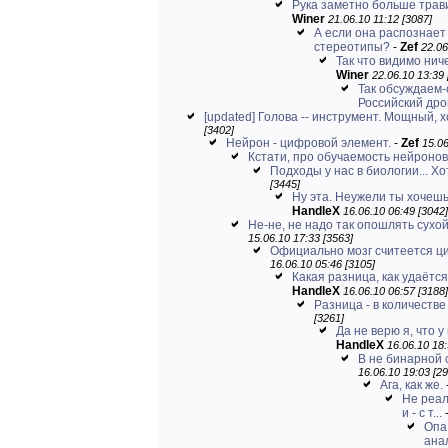
Рука заметно больше трави
Winer
21.06.10 11:12 [3087]
А если она распознает
стереотипы?
-
Zef
22.06
Так что видимо ниче
Winer
22.06.10 13:39 
Так обсуждаем-
Российский дрон
[updated] Голова -- инструмент. Мощный, х
[3402]
Нейрон - цифровой элемент.
-
Zef
15.06
Кстати, про обучаемость нейронов
Подходы у нас в биологии... Хо
[3445]
Ну эта. Неужели ты хочешь
HandleX
16.06.10 06:49 [3042]
Не-не, не надо так опошлять сухой
15.06.10 17:33 [3563]
Официально мозг считеется ц
16.06.10 05:46 [3105]
Какая разница, как удаётся
HandleX
16.06.10 06:57 [3188]
Разница - в количестве
[3261]
Да не верю я, что у
HandleX
16.06.10 18:
В не бинарной 
16.06.10 19:03 [29
Ага, как же.
Не реал
и - с т...
Опа
ана