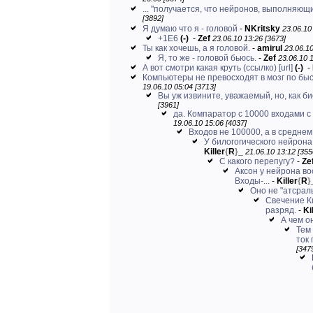
... "получается, что нейронов, выполняющих
[3892]
Я думаю что я - головой
-
NKritsky
23.06.10
+1Е6
(-)
-
Zef
23.06.10 13:26 [3673]
Ты как хочешь, а я головой.
-
amirul
23.06.10
Я, то же - головой бьюсь.
-
Zef
23.06.10 1
А вот смотри какая круть (ссылко)
[url]
(-)
-
Компьютеры не превосходят в мозг по быс
19.06.10 05:04 [3713]
Вы уж извините, уважаемый, но, как био
[3961]
да. Компаратор с 10000 входами с 
19.06.10 15:06 [4037]
Входов не 100000, а в среднем 
У билогогического нейрона 
Killer
{
R
}
_
21.06.10 13:12 [355
С какого перепугу?
-
Ze
Аксон у нейрона во
Входы-...
-
Killer
{
R
}
Оно не "атсрал
Свечение К
разряд.
-
Ki
А чем о
Тем 
ток 
[347