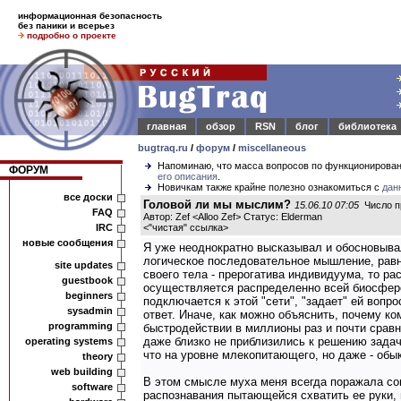
информационная безопасность
без паники и всерьез
подробно о проекте
главная
обзор
RSN
блог
библиотека
bugtraq.ru
/
форум
/
miscellaneous
Напоминаю, что масса вопросов по функционирова
ФОРУМ
его описания
.
Новичкам также крайне полезно ознакомиться с
дан
все доски
Головой ли мы мыслим?
15.06.10 07:05
Число п
FAQ
Автор: Zef <Alloo Zef> Статус: Elderman
IRC
<
"чистая" ссылка
>
новые сообщения
Я уже неоднократно высказывал и обосновыва
логическое последовательное мышление, равн
site updates
своего тела - прерогатива индивидуума, то ра
guestbook
осуществляется распределенно всей биосферо
beginners
подключается к этой "сети", "задает" ей вопро
sysadmin
ответ. Иначе, как можно объяснить, почему к
programming
быстродействии в миллионы раз и почти срав
даже близко не приблизились к решению задач
operating systems
что на уровне млекопитающего, но даже - обы
theory
web building
В этом смысле муха меня всегда поражала с
software
распознавания пытающейся схватить ее руки,