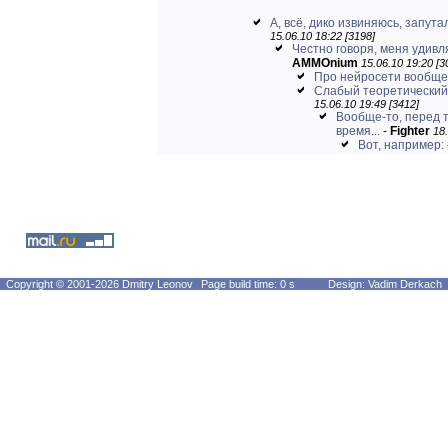
А, всё, дико извиняюсь, запутал
15.06.10 18:22 [3198]
Честно говоря, меня удивля
AMMOnium
15.06.10 19:20 [3
Про нейросети вообще
Слабый теоретический
15.06.10 19:49 [3412]
Вообще-то, перед т
время...
-
Fighter
18.
Вот, например:
Copyright © 2001-2026 Dmitry Leonov
Page build time: 0 s
Design: Vadim Derkach