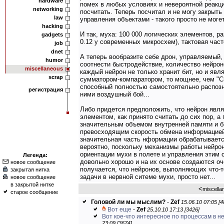
hardware
помех в любых условиях и невероятной реакци
networking
посчитать. Теперь посчитал и не могу закрыть 
law
управления объектами - такого просто не могет
hacking
И так, муха: 100 000 логических элементов, ра
gadgets
0.12 у современных микросхем), тактовая част
job
dnet
А теперь вообразите себе дрон, управляемый, 
humor
соотнести быстродействие, количество нейроно
miscellaneous
каждый нейрон не только хранит бит, но и яв
scrap
сумматором-компаратором, то мощнее, чем "Сп
способный полностью самостоятельно распозн
регистрация
ними воздушный бой...
Либо придется предположить, что нейрон явл
элементом, как принято считать до сих пор, 
значительным объемом внутренней памяти и 
превосходящим скорость обмена информацией 
значительная часть нформации обрабатывается
вероятно, поскольку механизмы работы нейрон
ориентации мухи в полете и управления этим
Легенда:
довольно хорошо и на их основе создаются о
новое сообщение
получается, что нейронов, выполняющих что-т
закрытая нитка
задачи в нервной ситеме мухи, просто нет...
новое сообщение
в закрытой нитке
<
miscella
старое сообщение
Головой ли мы мыслим?
-
Zef
15.06.10 07:05 [4
Вот еще
-
Zef
25.10.10 17:13 [3426]
Вот кое-что интересное по процессам в н
23:09 [3674]