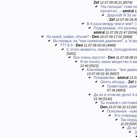
Zef
12.07.09 05:21 [6574]
"На пальцах" тоже н
прочитал...
-
amirul
1
Дорогой! Я 30 лет
-
Zef
12.07.09 18:35
В 4 раза между чем и чем? :)
Подозреваю, что разниц
amirul
11.07.09 21:47 [5034
Ну какой, нафиг, объем?
-
Den
10.07.09 17:01 [5068]
Во первых: не "при снижении давления", а "в пр
??? 8-0
-
Den
11.07.09 05:55 [4989]
С этого момента, пжалста, поподробнее!
[5261]
Все очень просто!
-
Den
11.07.09 08:1
Я не понял, какое вещество и к
12:40 [5521]
Ключевая фраза - "все давны
13.07.09 02:36 [5057]
Поправочка
-
amirul
13.07
Опять абсурд:
-
Zef
1
Гравитация, дав
07:34 [4953]
Да не в этом же дело! А в
15:38 [5142]
Ты знаком с системо
Den
13.07.09 22:13 [50
Пояснения - нуж
Это утверждал
Так некуд
11:03 [524
До ку
:)