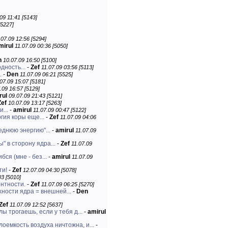
09 11:41 [5143]
[5227]
.07.09 12:56 [5294]
mirul
11.07.09 00:36 [5050]
n
10.07.09 16:50 [5100]
дность...
-
Zef
11.07.09 03:56 [5113]
.
-
Den
11.07.09 06:21 [5525]
07.09 15:07 [5181]
.09 16:57 [5129]
rul
09.07.09 21:43 [5121]
Zef
10.07.09 13:17 [5263]
...
-
amirul
11.07.09 00:47 [5122]
гия коры еще...
-
Zef
11.07.09 04:06
еднюю энергию"...
-
amirul
11.07.09
" в сторону ядра...
-
Zef
11.07.09
бся (мне - без...
-
amirul
11.07.09
ти!
-
Zef
12.07.09 04:30 [5078]
03 [5010]
нтности.
-
Zef
11.07.09 06:25 [5270]
ности ядра = внешней...
-
Den
Zef
11.07.09 12:52 [5637]
 трогаешь, если у тебя д...
-
amirul
емкость воздуха ничтожна, и...
-