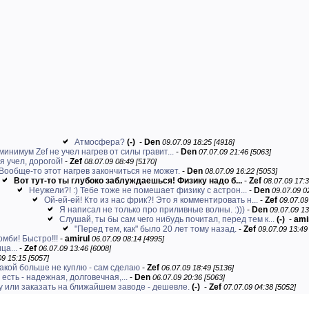
Атмосфера?
(-)
-
Den
09.07.09 18:25 [4918]
 минимум Zef не учел нагрев от силы гравит...
-
Den
07.07.09 21:46 [5063]
я учел, дорогой!
-
Zef
08.07.09 08:49 [5170]
Вообще-то этот нагрев закончиться не может.
-
Den
08.07.09 16:22 [5053]
Вот тут-то ты глубоко заблуждаешься! Физику надо б...
-
Zef
08.07.09 17:3
Неужели?! :) Тебе тоже не помешает физику с астрон...
-
Den
09.07.09 0
Ой-ей-ей! Кто из нас фрик?! Это я комментировать н...
-
Zef
09.07.09
Я написал не только про приливные волны. :)))
-
Den
09.07.09 13
Слушай, ты бы сам чего нибудь почитал, перед тем к...
(-)
-
ami
"Перед тем, как" было 20 лет тому назад.
-
Zef
09.07.09 13:49
омби! Быстро!!!
-
amirul
06.07.09 08:14 [4995]
ца...
-
Zef
06.07.09 13:46 [6008]
09 15:15 [5057]
какой больше не куплю - сам сделаю
-
Zef
06.07.09 18:49 [5136]
 есть - надежная, долговечная,...
-
Den
06.07.09 20:36 [5063]
 или заказать на ближайшем заводе - дешевле.
(-)
-
Zef
07.07.09 04:38 [5052]