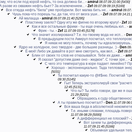
му, что если под корой нефть, то она должна би...
-
amirul
08.07.09 21:00 [5430]
А разве из скважин нефть бьет? За исключением...
-
Zef
09.07.09 09:19 [5169]
Все откуда нефть "била" уже пробурили. Вот магма бить не...
-
amirul
09.07.
Чушь пока-что порешь ты, да так, что от визга уши...
-
Zef
09.07.09 14:21 
Ай малацца
-
amirul
09.07.09 21:40 [5295]
Пластинку заело? Одну иту же фигню по второму кругу!
-
Zef
10
Как и все остальные фрики - ты еще очень любишь юл...
-
a
Фрик - ты.
-
Zef
11.07.09 03:45 [5178]
Что значит изолирована? Т.е. по-твоему вода не исп...
-
De
В предыдущем посте Амирул посчитал, что теплопрово
Я никак не могу понять, почему ты идеализируешь..
Ядро не холодное, оно твердое - две большие разницы. :)
-
Den
09.
Ё-моё! Либо уж давайте в рот мне смотреть, как вел...
-
Zef
09.07
Блин от своих то слов не отказывайся. Тебе их даже...
-
ami
Я сказал "допустим даже оно - жидкое". С точки зре...
-
С чего это температура в коре падает линейно? При
Хорошо - экспоненциально. Тада тепловая энер
[5031]
Ты посчитал какую-то @#$ню. Посчитай "ср
09:30 [5145]
Гыг! Теперь экстраполируй свои "расчеты
12:45 [5131]
Что гы? Ты либо говори, где же я оши
21:29 [5221]
Обращаюсь к суду общетвеннос
А ты правильно посчитал?
-
Den
11.07.09 06:
Вся ваша беда в абсолютной некомпете
Т.е. иными словами, площадь поверх
11.07.09 08:29 [5000]
А дифференциал не плоский?
-
Вот зачем ты дифференциалы
11.07.09 21:45 [5166]
Объемная удельная тепло