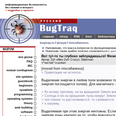
информационная безопасность
без паники и всерьез
подробно о проекте
главная
обзор
RSN
блог
библиотека
bugtraq.ru
/
форум
/
miscellaneous
Напоминаю, что масса вопросов по функционирова
ФОРУМ
Новичкам также крайне полезно ознакомиться с
дан
Вот тут-то ты глубоко заблуждаешься! Физ
все доски
Автор: Zef <Alloo Zef> Статус: Elderman
FAQ
<
"чистая" ссылка
>
IRC
[moved from miscellaneous]
новые сообщения
> Гравитация не исчезла.
site updates
Выделение энергии в любом поле возможно толь
guestbook
энергия поглощается полем). Для магнитного 
beginners
sysadmin
> Ко всему прочему, из-за вращения Земли вок
programming
> Солнца и мз-за вращения луны вокруг Земли
operating systems
> постоянно то растягиваются, то сжимаются,
theory
> к нагреву.
web building
Выделяемая при этом энергия ничтожна. Еслиб
software
энергии луны хватило на то, чтобы вращаться 