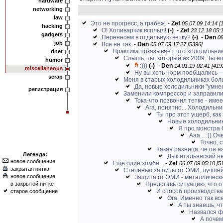
hardware
networking
law
Это не прогресс, а грабеж.
-
Zef
05.07.09 14:14 [
hacking
О! Холиварчик всплыл!
(-)
-
Zef
23.12.18 05:1
gadgets
Перенесем в отдельную ветку?
(-)
-
Den
08
job
Все не так.
-
Den
05.07.09 17:27 [5396]
Практика показывает, что холодильнику
dnet
Слышь, ты, который из 2009. Ты его
humor
:)))
(-)
-
Den
14.01.19 02:41 [419
miscellaneous
Ну вы хоть норм пообщались —
scrap
Меня в старых холодильниках бол
Да, новые холодильники "умнее
регистрация
Заменили компрессор и заправили
Тока-что позвонил тетке - имее
Ага, понятно... Холодильни
Ты про этот ущерб, как 
Новые холодильники
Я про монстра 
Ааа... :)) 
Точно, 
Какая разница, че он 
Легенда:
Дык итальянский не
новое сообщение
Еще один зомби...
-
Zef
06.07.09 05:10 [5
закрытая нитка
Степенью защиты от ЭМИ, лучшей 
новое сообщение
Защита от ЭМИ - металлическая
в закрытой нитке
Представь ситуацию, что о
И способ производства 
старое сообщение
Ога. Именно так все
А ты знаешь, чт
Назвался ф
А почем