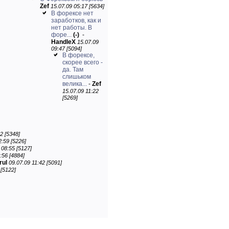
Zef
15.07.09 05:17 [5634]
В форексе нет
заработков, как и
нет работы. В
форе...
(-)
-
HandleX
15.07.09
09:47 [5094]
В форексе,
скорее всего -
да. Там
слишьком
велика...
-
Zef
15.07.09 11:22
[5269]
2 [5348]
2:59 [5226]
 08:55 [5127]
:56 [4884]
rul
09.07.09 11:42 [5091]
 [5122]