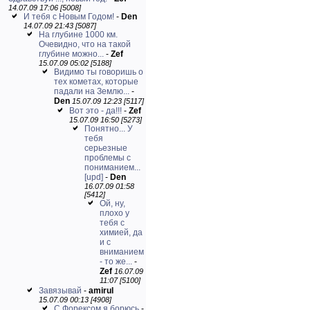
14.07.09 17:06 [5008]
И тебя с Новым Годом!
-
Den
14.07.09 21:43 [5087]
На глубине 1000 км.
Очевидно, что на такой
глубине можно...
-
Zef
15.07.09 05:02 [5188]
Видимо ты говоришь о
тех кометах, которые
падали на Землю...
-
Den
15.07.09 12:23 [5117]
Вот это - да!!!
-
Zef
15.07.09 16:50 [5273]
Понятно... У
тебя
серьезные
проблемы с
пониманием...
[upd]
-
Den
16.07.09 01:58
[5412]
Ой, ну,
плохо у
тебя с
химией, да
и с
вниманием
- то же...
-
Zef
16.07.09
11:07 [5100]
Завязывай
-
amirul
15.07.09 00:13 [4908]
С Форексом я борюсь
-