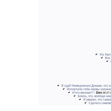
Угу. Как
Все 
В суд!!! Немедленно! Докажи, что з
Испортила тебе нервы заграни
И кто виноват?
-
Den
06.07.
Боюсь, что, вообще ни
Я уверен, что такая
Сделать самому