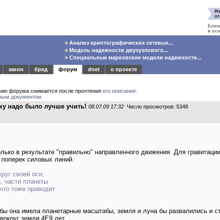
Анализ криптографических сетевых...
Модель надежности двухузлового...
Специальные марковские модели надежности...
закон
бред
форум
dnet
о проекте
нию форума снимается после прочтения
его описания
.
ным документом
.
ику надо было лучше учить!
08.07.09 17:32
Число просмотров: 5348
ко в результате "правильно" направленного движения. Для гравитации -
- поперек силовых линий.
руг своей оси,
, части планеты
 что тоже приводит
ы она имела планетарные масштабы, земля и луна бы развалились и сто
вокруг земли 4Е9 лет.