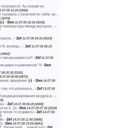
е получается. Ты похоже не
2.07.09 10:25 [5569]
 таскаюсь с палаткой по тайге: ув...
 [5076]
(-)
-
Den
11.07.09 18:34 [5030]
а температуры между внутренн...
-
]
оцессе...
-
Zef
11.07.09 04:16 [5619]
 Я, вообще,...
-
Zef
11.07.09 06:19
9 [4962]
ак там расширяется?
-
Zef
11.07.09
м-давно в равновесии" !!!
-
Den
.09 20:35 [5192]
4.07.09 06:49 [4870]
ление, вращение.
(-)
-
Den
14.07.09
 том, что разница в...
-
Zef
13.07.09
й кондиционирования воздуха в...
-
33]
ны.
-
Zef
14.07.09 06:28 [4908]
 не я. :)))
-
Den
14.07.09 07:32 [5024]
а тепло-то отдавать!
-
Zef
14.07.09
7]
чи:
-
Zef
14.07.09 11:40 [5686]
)))
-
Den
14.07.09 15:04 [5641]
Здравствуй ..., новый год!
-
Zef