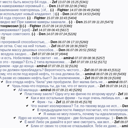
т место быть монстр 64 года...
-
Zef
13.07.09 15:25 [5341]
к намораживал огромный с...
-
Den
13.07.09 22:06 [7461]
заклинание повторяешь :) И,...
(-)
-
Fighter
14.07.09 09:49 [5436]
 используют новый хладагент. :)
(-)
-
Den
14.07.09 14:53 [5435]
64 года спросил.
(-)
-
Fighter
15.07.09 10:43 [5404]
Очевидно же! При замене камеры закачали...
(-)
-
Den
15.07.09 11:20 [5473]
стоормозил ))
(-)
-
Fighter
15.07.09 14:10 [5380]
намораживал? [upd]
-
Zef
14.07.09 06:43 [5617]
 лучше советского.
(-)
-
Den
14.07.09 07:24 [5226]
172]
прогревной способностью,...
-
Den
06.07.09 17:10 [5260]
 сетка. Счас на ней только...
-
Zef
06.07.09 18:36 [5567]
ткрыли массу дешевых способов...
-
Den
06.07.09 20:51 [5552]
воздуха заодно...
-
Zef
07.07.09 04:37 [4944]
 и есть. Нобелевка тебе светит - не...
-
amirul
07.07.09 08:36 [5257]
о это - правда? Есть 2 типа вулканизма:...
-
Zef
07.07.09 13:52 [5171]
риком - иди до конца
-
amirul
07.07.09 21:32 [5126]
у он должен преобладать? Вероятность чистого...
-
Zef
08.07.09 08:43 [5312]
му, что если под корой нефть, то она должна би...
-
amirul
08.07.09 21:00 [5430]
А разве из скважин нефть бьет? За исключением...
-
Zef
09.07.09 09:19 [5169]
Все откуда нефть "била" уже пробурили. Вот магма бить не...
-
amirul
09.07.
Чушь пока-что порешь ты, да так, что от визга уши...
-
Zef
09.07.09 14:21 
Ай малацца
-
amirul
09.07.09 21:40 [5295]
Пластинку заело? Одну иту же фигню по второму кругу!
-
Zef
10
Как и все остальные фрики - ты еще очень любишь юл...
-
a
Фрик - ты.
-
Zef
11.07.09 03:45 [5178]
Что значит изолирована? Т.е. по-твоему вода не исп...
-
De
В предыдущем посте Амирул посчитал, что теплопрово
Я никак не могу понять, почему ты идеализируешь..
Ядро не холодное, оно твердое - две большие разницы. :)
-
Den
09.
Ё-моё! Либо уж давайте в рот мне смотреть, как вел...
-
Zef
09.07
Блин от своих то слов не отказывайся. Тебе их даже...
-
ami