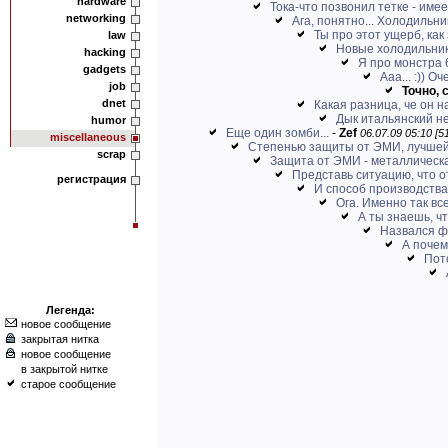
hardware
Тока-что позвонил тетке - имее
networking
Ага, понятно... Холодильни
Ты про этот ущерб, как 
law
Новые холодильники
hacking
Я про монстра 
gadgets
Ааа... :)) 
job
Точно, 
dnet
Какая разница, че он 
Дык итальянский не
humor
Еще один зомби...
-
Zef
06.07.09 05:10 [5
miscellaneous
Степенью защиты от ЭМИ, лучшей 
scrap
Защита от ЭМИ - металлическая
Представь ситуацию, что о
регистрация
И способ производства 
Ога. Именно так все
А ты знаешь, чт
Назвался ф
А почем
Пото
Легенда:
новое сообщение
закрытая нитка
новое сообщение
в закрытой нитке
старое сообщение