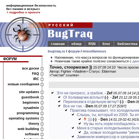
информационная безопасность
без паники и всерьез
подробно о проекте
главная
обзор
RSN
блог
библиотека
bugtraq.ru
/
форум
/
miscellaneous
Напоминаю, что масса вопросов по функционирова
ФОРУМ
Новичкам также крайне полезно ознакомиться с
дан
Точно, стоормозил ))
15.07.09 14:10
Число просмо
все доски
Автор: Fighter <Vladimir> Статус: Elderman
FAQ
<
"чистая" ссылка
>
IRC
новые сообщения
site updates
Это не прогресс, а грабеж.
-
Zef
05.07.09 14:14 [
guestbook
О! Холиварчик всплыл!
(-)
-
Zef
23.12.18 05:1
Перенесем в отдельную ветку?
(-)
-
Den
08
beginners
Все не так.
-
Den
05.07.09 17:27 [5397]
sysadmin
Практика показывает, что холодильнику
programming
Слышь, ты, который из 2009. Ты его
operating systems
:)))
(-)
-
Den
14.01.19 02:41 [419
theory
Ну вы хоть норм пообщались —
Меня в старых холодильниках бол
web building
Да, новые холодильники "умнее
software
Заменили компрессор и заправили