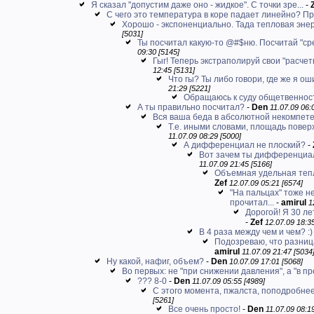
Я сказал "допустим даже оно - жидкое". С точки зре...
-
С чего это температура в коре падает линейно? При
Хорошо - экспоненциально. Тада тепловая энер
[5031]
Ты посчитал какую-то @#$ню. Посчитай "ср
09:30 [5145]
Гыг! Теперь экстраполируй свои "расчеты
12:45 [5131]
Что гы? Ты либо говори, где же я оши
21:29 [5221]
Обращаюсь к суду общетвеннос
А ты правильно посчитал?
-
Den
11.07.09 06:
Вся ваша беда в абсолютной некомпете
Т.е. иными словами, площадь поверх
11.07.09 08:29 [5000]
А дифференциал не плоский?
-
Вот зачем ты дифференциалы
11.07.09 21:45 [5166]
Объемная удельная тепло
Zef
12.07.09 05:21 [6574]
"На пальцах" тоже н
прочитал...
-
amirul
1
Дорогой! Я 30 лет
-
Zef
12.07.09 18:35
В 4 раза между чем и чем? :)
Подозреваю, что разниц
amirul
11.07.09 21:47 [5034
Ну какой, нафиг, объем?
-
Den
10.07.09 17:01 [5068]
Во первых: не "при снижении давления", а "в пр
??? 8-0
-
Den
11.07.09 05:55 [4989]
С этого момента, пжалста, поподробнее!
[5261]
Все очень просто!
-
Den
11.07.09 08:1