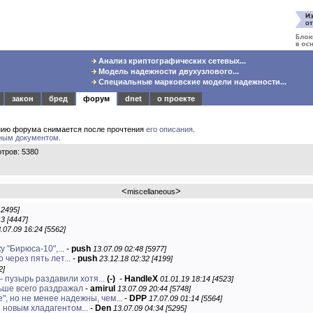
Анализ криптографических сетевых...
Модель надежности двухузлового...
Специальные марковские модели надежности...
закон
бред
форум
dnet
о проекте
нию форума снимается после прочтения
его описания
.
ным документом
.
тров: 5380
<
>
miscellaneous
12495]
3 [4447]
.07.09 16:24 [5562]
 "Бирюса-10",...
-
push
13.07.09 02:48 [5977]
 через пять лет...
-
push
23.12.18 02:32 [4199]
2]
 пузырь раздавили хотя...
(-)
-
HandleX
01.01.19 18:14 [4523]
ьше всего раздражал
-
amirul
13.07.09 20:44 [5748]
", но не менее надежны, чем...
-
DPP
17.07.09 01:14 [5564]
 новым хладагентом...
-
Den
13.07.09 04:34 [5295]