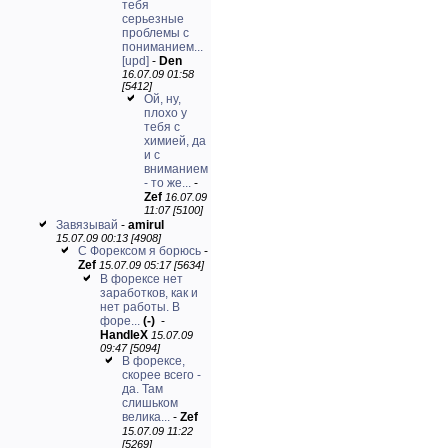
тебя
серьезные
проблемы с
пониманием...
[upd]
-
Den
16.07.09 01:58
[5412]
Ой, ну,
плохо у
тебя с
химией, да
и с
вниманием
- то же...
-
Zef
16.07.09
11:07 [5100]
Завязывай
-
amirul
15.07.09 00:13 [4908]
С Форексом я борюсь
-
Zef
15.07.09 05:17 [5634]
В форексе нет
заработков, как и
нет работы. В
форе...
(-)
-
HandleX
15.07.09
09:47 [5094]
В форексе,
скорее всего -
да. Там
слишьком
велика...
-
Zef
15.07.09 11:22
[5269]