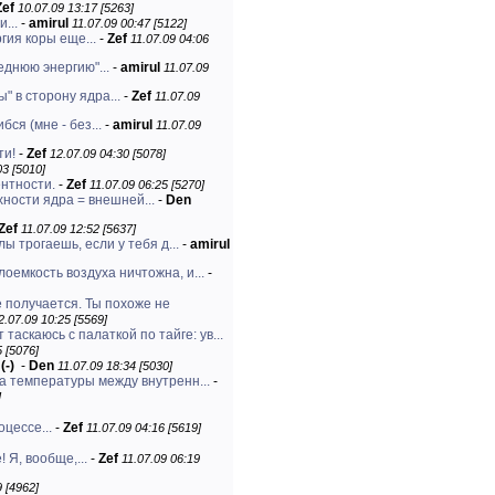
Zef
10.07.09 13:17 [5263]
...
-
amirul
11.07.09 00:47 [5122]
гия коры еще...
-
Zef
11.07.09 04:06
еднюю энергию"...
-
amirul
11.07.09
" в сторону ядра...
-
Zef
11.07.09
бся (мне - без...
-
amirul
11.07.09
ти!
-
Zef
12.07.09 04:30 [5078]
03 [5010]
нтности.
-
Zef
11.07.09 06:25 [5270]
ности ядра = внешней...
-
Den
Zef
11.07.09 12:52 [5637]
 трогаешь, если у тебя д...
-
amirul
емкость воздуха ничтожна, и...
-
е получается. Ты похоже не
2.07.09 10:25 [5569]
 таскаюсь с палаткой по тайге: ув...
 [5076]
(-)
-
Den
11.07.09 18:34 [5030]
а температуры между внутренн...
-
]
оцессе...
-
Zef
11.07.09 04:16 [5619]
 Я, вообще,...
-
Zef
11.07.09 06:19
9 [4962]