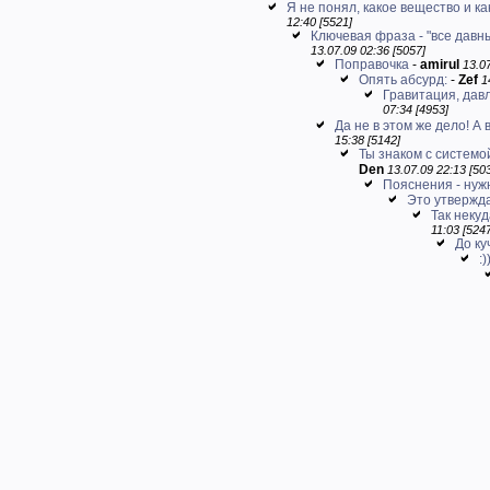
Я не понял, какое вещество и к
12:40 [5521]
Ключевая фраза - "все давны
13.07.09 02:36 [5057]
Поправочка
-
amirul
13.07
Опять абсурд:
-
Zef
1
Гравитация, дав
07:34 [4953]
Да не в этом же дело! А в
15:38 [5142]
Ты знаком с системо
Den
13.07.09 22:13 [50
Пояснения - нуж
Это утверждал
Так некуд
11:03 [524
До ку
:)