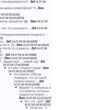
ак там расширяется?
-
Zef
11.07.09
м-давно в равновесии" !!!
-
Den
.09 20:35 [5192]
4.07.09 06:49 [4870]
ление, вращение.
(-)
-
Den
14.07.09
 том, что разница в...
-
Zef
13.07.09
й кондиционирования воздуха в...
-
33]
ны.
-
Zef
14.07.09 06:28 [4908]
 не я. :)))
-
Den
14.07.09 07:32 [5024]
а тепло-то отдавать!
-
Zef
14.07.09
7]
чи:
-
Zef
14.07.09 11:40 [5686]
)))
-
Den
14.07.09 15:04 [5641]
Здравствуй ..., новый год!
-
Zef
14.07.09 17:06 [5008]
И тебя с Новым Годом!
-
Den
14.07.09 21:43 [5087]
На глубине 1000 км.
Очевидно, что на такой
глубине можно...
-
Zef
15.07.09 05:02 [5188]
Видимо ты говоришь о
тех кометах, которые
падали на Землю...
-
Den
15.07.09 12:23 [5117]
Вот это - да!!!
-
Zef
15.07.09 16:50 [5273]
Понятно... У