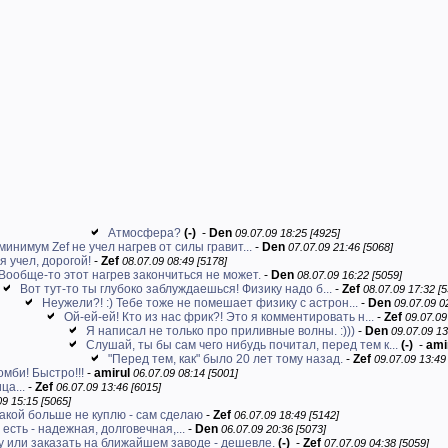
Атмосфера?
(-)
-
Den
09.07.09 18:25 [4925]
 минимум Zef не учел нагрев от силы гравит...
-
Den
07.07.09 21:46 [5068]
я учел, дорогой!
-
Zef
08.07.09 08:49 [5178]
Вообще-то этот нагрев закончиться не может.
-
Den
08.07.09 16:22 [5059]
Вот тут-то ты глубоко заблуждаешься! Физику надо б...
-
Zef
08.07.09 17:32 [5
Неужели?! :) Тебе тоже не помешает физику с астрон...
-
Den
09.07.09 0
Ой-ей-ей! Кто из нас фрик?! Это я комментировать н...
-
Zef
09.07.09
Я написал не только про приливные волны. :)))
-
Den
09.07.09 13
Слушай, ты бы сам чего нибудь почитал, перед тем к...
(-)
-
ami
"Перед тем, как" было 20 лет тому назад.
-
Zef
09.07.09 13:49
омби! Быстро!!!
-
amirul
06.07.09 08:14 [5001]
ца...
-
Zef
06.07.09 13:46 [6015]
09 15:15 [5065]
какой больше не куплю - сам сделаю
-
Zef
06.07.09 18:49 [5142]
 есть - надежная, долговечная,...
-
Den
06.07.09 20:36 [5073]
 или заказать на ближайшем заводе - дешевле.
(-)
-
Zef
07.07.09 04:38 [5059]