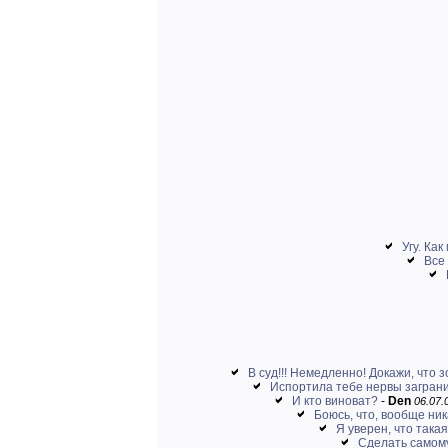
Угу. Как
Все 
В суд!!! Немедленно! Докажи, что з
Испортила тебе нервы заграни
И кто виноват?
-
Den
06.07.
Боюсь, что, вообще ни
Я уверен, что такая
Сделать самому