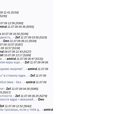
09 11:41 [5150]
[5230]
.07.09 12:56 [5300]
mirul
11.07.09 00:36 [5055]
n
10.07.09 16:50 [5106]
дность...
-
Zef
11.07.09 03:56 [5119]
.
-
Den
11.07.09 06:21 [5534]
07.09 15:07 [5187]
.09 16:57 [5134]
rul
09.07.09 21:43 [5127]
Zef
10.07.09 13:17 [5269]
...
-
amirul
11.07.09 00:47 [5131]
гия коры еще...
-
Zef
11.07.09 04:06
еднюю энергию"...
-
amirul
11.07.09
" в сторону ядра...
-
Zef
11.07.09
бся (мне - без...
-
amirul
11.07.09
ти!
-
Zef
12.07.09 04:30 [5085]
03 [5017]
нтности.
-
Zef
11.07.09 06:25 [5274]
ности ядра = внешней...
-
Den
Zef
11.07.09 12:52 [5642]
 трогаешь, если у тебя д...
-
amirul