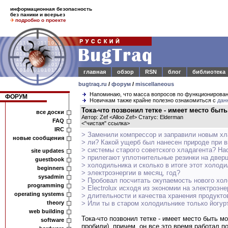
информационная безопасность
без паники и всерьез
подробно о проекте
главная
обзор
RSN
блог
библиотека
bugtraq.ru
/
форум
/
miscellaneous
Напоминаю, что масса вопросов по функционирова
ФОРУМ
Новичкам также крайне полезно ознакомиться с
дан
Тока-что позвонил тетке - имеет место быть 
все доски
Автор: Zef <Alloo Zef> Статус: Elderman
FAQ
<
"чистая" ссылка
>
IRC
> Заменили компрессор и заправили новым хл
новые сообщения
> ли? Какой ущерб был нанесен природе при 
> системы старого советского хладагента? На
site updates
> прилегают уплотнительные резинки на дверц
guestbook
> холодильника и сколько в итоге этот холод
beginners
> электроэнергии в месяц, год?
sysadmin
> Пробовал посчитать окупаемость нового хо
programming
> Electrolux исходя из экономии на электроэне
operating systems
> длительности и качества хранения продукто
theory
> Или ты в старом холодильнике только йогур
web building
Тока-что позвонил тетке - имеет место быть м
software
пробили), причем, он все это время работал по