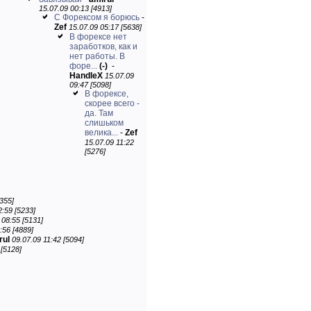
15.07.09 00:13 [4913]
С Форексом я борюсь
-
Zef
15.07.09 05:17 [5638]
В форексе нет
заработков, как и
нет работы. В
форе...
(-)
-
HandleX
15.07.09
09:47 [5098]
В форексе,
скорее всего -
да. Там
слишьком
велика...
-
Zef
15.07.09 11:22
[5276]
355]
2:59 [5233]
 08:55 [5131]
:56 [4889]
rul
09.07.09 11:42 [5094]
 [5128]