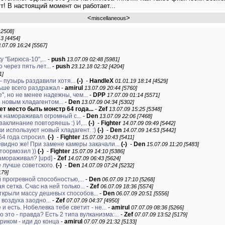
т! В настоящий момент он работает...
<
>
miscellaneous
12508]
3 [4454]
.07.09 16:24 [5567]
 "Бирюса-10",...
-
push
13.07.09 02:48 [5981]
 через пять лет...
-
push
23.12.18 02:32 [4204]
1]
 пузырь раздавили хотя...
(-)
-
HandleX
01.01.19 18:14 [4529]
ьше всего раздражал
-
amirul
13.07.09 20:44 [5760]
", но не менее надежны, чем...
-
DPP
17.07.09 01:14 [5571]
 новым хладагентом...
-
Den
13.07.09 04:34 [5302]
ет место быть монстр 64 года...
-
Zef
13.07.09 15:25 [5348]
к намораживал огромный с...
-
Den
13.07.09 22:06 [7468]
заклинание повторяешь :) И,...
(-)
-
Fighter
14.07.09 09:49 [5442]
 используют новый хладагент. :)
(-)
-
Den
14.07.09 14:53 [5442]
64 года спросил.
(-)
-
Fighter
15.07.09 10:43 [5411]
Очевидно же! При замене камеры закачали...
(-)
-
Den
15.07.09 11:20 [5483]
стоормозил ))
(-)
-
Fighter
15.07.09 14:10 [5386]
намораживал? [upd]
-
Zef
14.07.09 06:43 [5624]
 лучше советского.
(-)
-
Den
14.07.09 07:24 [5232]
179]
прогревной способностью,...
-
Den
06.07.09 17:10 [5268]
 сетка. Счас на ней только...
-
Zef
06.07.09 18:36 [5574]
ткрыли массу дешевых способов...
-
Den
06.07.09 20:51 [5556]
воздуха заодно...
-
Zef
07.07.09 04:37 [4950]
 и есть. Нобелевка тебе светит - не...
-
amirul
07.07.09 08:36 [5266]
о это - правда? Есть 2 типа вулканизма:...
-
Zef
07.07.09 13:52 [5179]
риком - иди до конца
-
amirul
07.07.09 21:32 [5133]