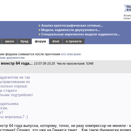
Анализ криптографических сетевых...
Модель надежности двухузлового...
Специальные марковские модели надежности...
закон
бред
форум
dnet
о проекте
нию форума снимается после прочтения
его описания
.
ным документом
.
монстр 64 года...
13.07.09 15:25
Число просмотров: 5348
адагентом не так
вытравливании из
сколько хорошо
е старого
ильник подтребляет
лодильника
ргии,
в?
ты морозишь? :)
онстр 64 года выпуска, которому, точно, ни разу компрессор не меняли -
стоянно! Однако, это уже на Гиннеса тянет... Как такое физически возмо