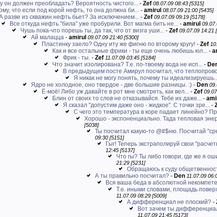
у он должен преобладать? Вероятность чистого...
-
Zef
08.07.09 08:43 [5315]
му, что если под корой нефть, то она должна би...
-
amirul
08.07.09 21:00 [5435]
А разве из скважин нефть бьет? За исключением...
-
Zef
09.07.09 09:19 [5178]
Все откуда нефть "била" уже пробурили. Вот магма бить не...
-
amirul
09.07.
Чушь пока-что порешь ты, да так, что от визга уши...
-
Zef
09.07.09 14:21 
Ай малацца
-
amirul
09.07.09 21:40 [5300]
Пластинку заело? Одну иту же фигню по второму кругу!
-
Zef
10
Как и все остальные фрики - ты еще очень любишь юл...
-
a
Фрик - ты.
-
Zef
11.07.09 03:45 [5184]
Что значит изолирована? Т.е. по-твоему вода не исп...
-
De
В предыдущем посте Амирул посчитал, что теплопрово
Я никак не могу понять, почему ты идеализируешь..
Ядро не холодное, оно твердое - две большие разницы. :)
-
Den
09.
Ё-моё! Либо уж давайте в рот мне смотреть, как вел...
-
Zef
09.07
Блин от своих то слов не отказывайся. Тебе их даже...
-
ami
Я сказал "допустим даже оно - жидкое". С точки зре...
-
С чего это температура в коре падает линейно? При
Хорошо - экспоненциально. Тада тепловая энер
[5038]
Ты посчитал какую-то @#$ню. Посчитай "ср
09:30 [5151]
Гыг! Теперь экстраполируй свои "расчеты
12:45 [5137]
Что гы? Ты либо говори, где же я оши
21:29 [5231]
Обращаюсь к суду общетвеннос
А ты правильно посчитал?
-
Den
11.07.09 06:
Вся ваша беда в абсолютной некомпете
Т.е. иными словами, площадь поверх
11.07.09 08:29 [5009]
А дифференциал не плоский?
-
Вот зачем ты дифференциалы
11.07.09 21:45 [5173]