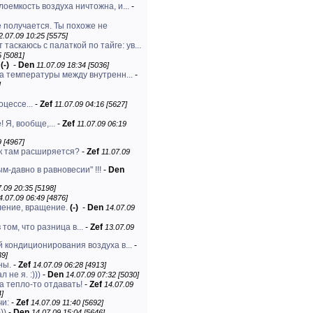
емкость воздуха ничтожна, и...
-
е получается. Ты похоже не
2.07.09 10:25 [5575]
 таскаюсь с палаткой по тайге: ув...
 [5081]
(-)
-
Den
11.07.09 18:34 [5036]
а температуры между внутренн...
-
]
оцессе...
-
Zef
11.07.09 04:16 [5627]
 Я, вообще,...
-
Zef
11.07.09 06:19
9 [4967]
ак там расширяется?
-
Zef
11.07.09
м-давно в равновесии" !!!
-
Den
.09 20:35 [5198]
4.07.09 06:49 [4876]
ление, вращение.
(-)
-
Den
14.07.09
 том, что разница в...
-
Zef
13.07.09
й кондиционирования воздуха в...
-
39]
ны.
-
Zef
14.07.09 06:28 [4913]
 не я. :)))
-
Den
14.07.09 07:32 [5030]
а тепло-то отдавать!
-
Zef
14.07.09
4]
чи:
-
Zef
14.07.09 11:40 [5692]
)))
-
Den
14.07.09 15:04 [5646]