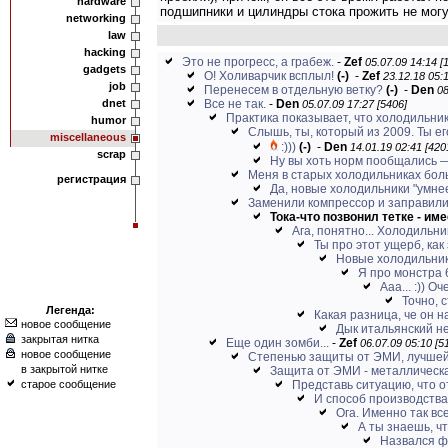
hardware
подшипники и цилиндры стока прожить не могу
networking
law
hacking
Это не прогресс, а грабеж.
-
Zef
05.07.09 14:14 [
gadgets
О! Холиварчик всплыл!
(-)
-
Zef
23.12.18 05:1
job
Перенесем в отдельную ветку?
(-)
-
Den
08
dnet
Все не так.
-
Den
05.07.09 17:27 [5406]
Практика показывает, что холодильнику
humor
Слышь, ты, который из 2009. Ты его
miscellaneous
:)))
(-)
-
Den
14.01.19 02:41 [420
scrap
Ну вы хоть норм пообщались —
Меня в старых холодильниках бол
регистрация
Да, новые холодильники "умнее
Заменили компрессор и заправили
Тока-что позвонил тетке - име
Ага, понятно... Холодильни
Ты про этот ущерб, как 
Новые холодильники
Я про монстра 
Ааа... :)) 
Точно, 
Легенда:
Какая разница, че он 
новое сообщение
Дык итальянский не
закрытая нитка
Еще один зомби...
-
Zef
06.07.09 05:10 [5
новое сообщение
Степенью защиты от ЭМИ, лучшей 
в закрытой нитке
Защита от ЭМИ - металлическая
старое сообщение
Представь ситуацию, что о
И способ производства 
Ога. Именно так все
А ты знаешь, чт
Назвался ф