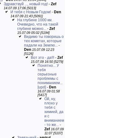
Здравствуй ..., новый год!
-
Zef
14.07.09 17:06 [5013]
И тебя с Новым Годом!
-
Den
14.07.09 21:43 [5091]
На глубине 1000 км.
Очевидно, что на такой
глубине можно...
-
Zef
15.07.09 05:02 [5194]
Видимо ты говоришь о
тех кометах, которые
падали на Землю...
-
Den
15.07.09 12:23
[5126]
Вот это - да!!!
-
Zef
15.07.09 16:50 [5279]
Понятно... У
тебя
серьезные
проблемы с
пониманием...
[upd]
-
Den
16.07.09 01:58
[5417]
Ой, ну,
плохо у
тебя с
химией, да
и с
вниманием
- то же...
-
Zef
16.07.09
11:07 [5107]
Завязывай
-
amirul