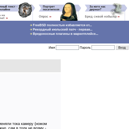
FreeBSD полностью избавляется от...
Рекордный июльский патч - первая...
Вредоносные плагины в маркетплейсе...
Имя
Пароль
 меняли тока камеру (ножом
жно, сам в толк не возму -