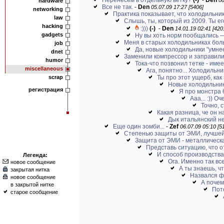
Перенесем в отдельную ветку?
(-)
-
Den
08
hardware
Все не так.
-
Den
05.07.09 17:27 [5406]
networking
Практика показывает, что холодильнику
law
Слышь, ты, который из 2009. Ты его
hacking
:)))
(-)
-
Den
14.01.19 02:41 [420
gadgets
Ну вы хоть норм пообщались —
Меня в старых холодильниках бол
job
Да, новые холодильники "умнее
dnet
Заменили компрессор и заправили
humor
Тока-что позвонил тетке - имее
miscellaneous
Ага, понятно... Холодильни
scrap
Ты про этот ущерб, как 
Новые холодильники
регистрация
Я про монстра 
Ааа... :)) 
Точно, 
Какая разница, че он 
Дык итальянский не
Еще один зомби...
-
Zef
06.07.09 05:10 [5
Степенью защиты от ЭМИ, лучшей 
Защита от ЭМИ - металлическая
Представь ситуацию, что о
И способ производства 
Легенда:
Ога. Именно так все
новое сообщение
А ты знаешь, чт
закрытая нитка
Назвался ф
новое сообщение
А почем
в закрытой нитке
Пото
старое сообщение