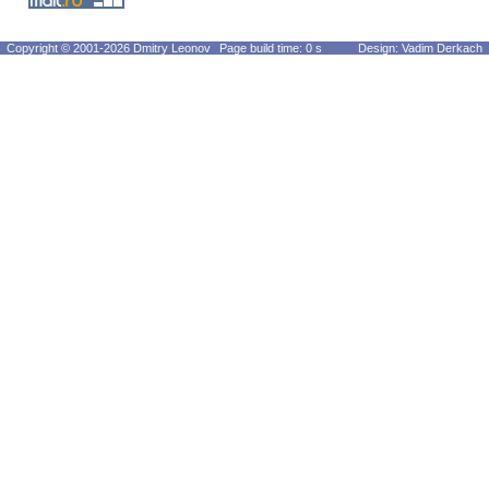
Copyright © 2001-2026 Dmitry Leonov
Page build time: 0 s
Design: Vadim Derkach