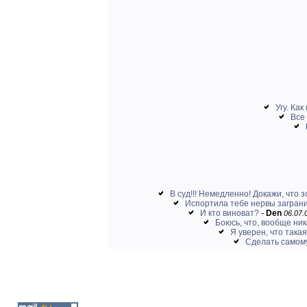
Угу. Как
Все 
В суд!!! Немедленно! Докажи, что з
Испортила тебе нервы заграни
И кто виноват?
-
Den
06.07.
Боюсь, что, вообще ни
Я уверен, что такая
Сделать самому