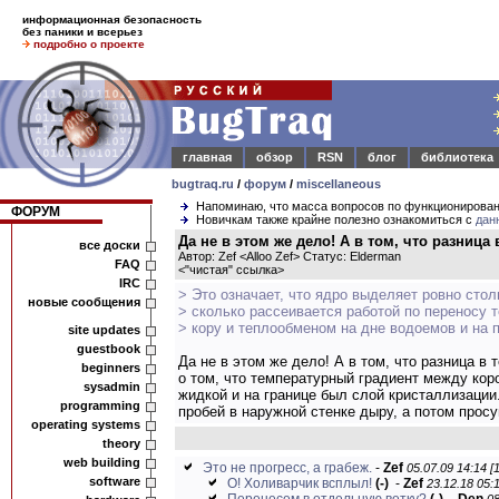
информационная безопасность
без паники и всерьез
подробно о проекте
главная
обзор
RSN
блог
библиотека
bugtraq.ru
/
форум
/
miscellaneous
Напоминаю, что масса вопросов по функционирова
ФОРУМ
Новичкам также крайне полезно ознакомиться с
дан
Да не в этом же дело! А в том, что разница в
все доски
Автор: Zef <Alloo Zef> Статус: Elderman
FAQ
<
"чистая" ссылка
>
IRC
> Это означает, что ядро выделяет ровно стол
новые сообщения
> сколько рассеивается работой по переносу 
> кору и теплообменом на дне водоемов и на 
site updates
guestbook
Да не в этом же дело! А в том, что разница в
beginners
о том, что температурный градиент между кор
sysadmin
жидкой и на границе был слой кристаллизации
programming
пробей в наружной стенке дыру, а потом просу
operating systems
theory
web building
Это не прогресс, а грабеж.
-
Zef
05.07.09 14:14 [
software
О! Холиварчик всплыл!
(-)
-
Zef
23.12.18 05:1