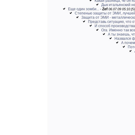
Какая разница, че он 
Дык итальянский не
Еще один зомби...
-
Zef
06.07.09 05:10 [5
Степенью защиты от ЭМИ, лучшей 
Защита от ЭМИ - металлическая
Представь ситуацию, что о
И способ производства 
Ога. Именно так все
А ты знаешь, чт
Назвался ф
А почем
Пото