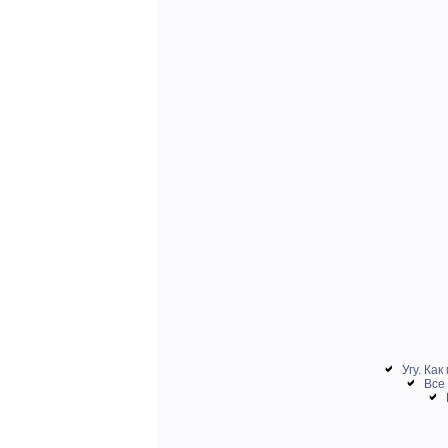
Угу. Как
Все 