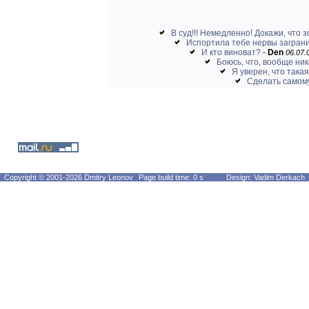
В суд!!! Немедленно! Докажи, что з
Испортила тебе нервы заграни
И кто виноват?
-
Den
06.07.
Боюсь, что, вообще ни
Я уверен, что такая
Сделать самому
Copyright © 2001-2026 Dmitry Leonov
Page build time: 0 s
Design: Vadim Derkach