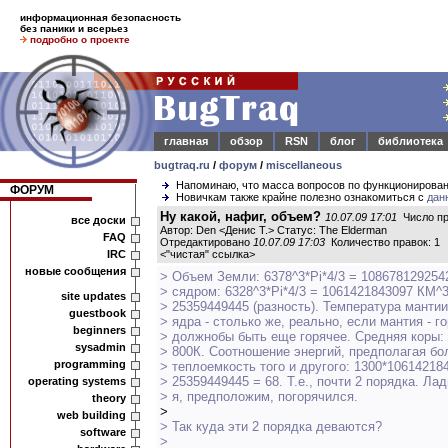
информационная безопасность
без паники и всерьез
подробно о проекте
главная
обзор
RSN
блог
библиотека
bugtraq.ru
/
форум
/
miscellaneous
Напоминаю, что масса вопросов по функционирова
ФОРУМ
Новичкам также крайне полезно ознакомиться с
дан
Ну какой, нафиг, объем?
10.07.09 17:01
Число пр
все доски
Автор: Den <Денис Т.> Статус: The Elderman
FAQ
Отредактировано
10.07.09 17:03
Количество правок: 1
IRC
<
"чистая" ссылка
>
новые сообщения
> Объем Земли: 6378^3*Pi*4/3 = 108678129254
> сядром: 6328^3*Pi*4/3 = 1061421843097 КМ^3
site updates
> 25359449445 (разность). Температура мантии
guestbook
> ядра - столько же, реально, если мантия - г
beginners
> должнобы быть еще горячее. Средняя коры: 
sysadmin
> 800К. Соотношение энергий, предполагая б
programming
> теплоемкость того и другого: 1300*10614218
> 25359449445 = 68. Т.е., почти 2 порядка. Ла
operating systems
> я, предположим, погорячился.
theory
>
web building
> Так куда эти 2 порядка деваются?
software
>