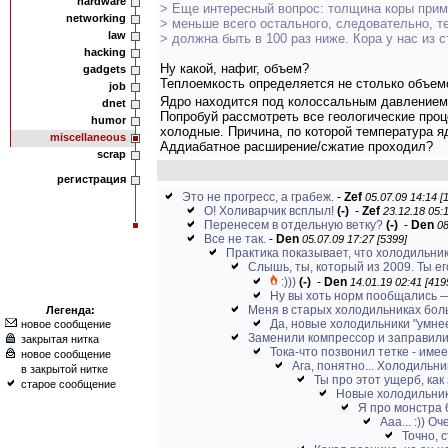
hardware
> Еще интересный вопрос: толщина коры прим
networking
> меньше всего остального, следовательно, 
law
> должна быть в 100 раз ниже. Кора у нас из 
hacking
Ну какой, нафиг, объем?
gadgets
Теплоемкость определяется не столько объемо
job
Ядро находится под колоссальным давлением,
dnet
Попробуй рассмотреть все геологические про
humor
холодные. Причина, по которой температура я
miscellaneous
Аддиабатное расширение/сжатие проходил?
scrap
регистрация
Это не прогресс, а грабеж.
-
Zef
05.07.09 14:14 [
О! Холиварчик всплыл!
(-)
-
Zef
23.12.18 05:1
Перенесем в отдельную ветку?
(-)
-
Den
08
Все не так.
-
Den
05.07.09 17:27 [5399]
Практика показывает, что холодильнику
Слышь, ты, который из 2009. Ты его
:)))
(-)
-
Den
14.01.19 02:41 [419
Ну вы хоть норм пообщались —
Меня в старых холодильниках бол
Легенда:
Да, новые холодильники "умнее
новое сообщение
Заменили компрессор и заправили
закрытая нитка
Тока-что позвонил тетке - имее
новое сообщение
Ага, понятно... Холодильни
в закрытой нитке
Ты про этот ущерб, как 
старое сообщение
Новые холодильники
Я про монстра 
Ааа... :)) 
Точно, 