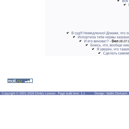
Все 
В суд!!! Немедленно! Докажи, что з
Испортила тебе нервы заграни
И кто виноват?
-
Den
06.07.
Боюсь, что, вообще ни
Я уверен, что такая
Сделать самому
Copyright © 2001-2026 Dmitry Leonov
Page build time: 1 s
Design: Vadim Derkach