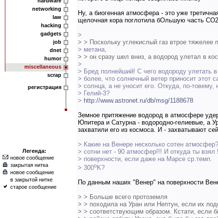
hardware
networking
Ну, а биогенная атмосфера - это уже третичн
law
щелочная кора поглотила бОльшую часть СО2
hacking
gadgets
>
> > Поскольку углекислый газ втрое тяжелее 
job
> метана,
dnet
> > он сразу шел вниз, а водород улетал в ко
humor
>
miscellaneous
> Бред полнейший! С чего водороду улетать в
scrap
> более, что солнечный ветер приносит этот 
> солнца, а не уносит его. Откуда, по-товему,
регистрация
> Гелий-3?
>
http://www.astronet.ru/db/msg/1188678
Земное притяжение водород в атмосфере удерж
Юпитера и Сатурна - водородно-гелиевые, а У
захватили его из космоса. И - захватывают сей
> Какие на Венере несколько сотен атмосфер?
Легенда:
> сотни нет - 90 атмосфер!!! И откуда ты взял
новое сообщение
> поверхности, если даже на Марсе ср.темп.
закрытая нитка
o
> 300
K?
новое сообщение
в закрытой нитке
По данным наших "Венер" на поверхности Венер
старое сообщение
> > Больше всего протоземля
> > походила на Уран или Нептун, если их под
> > соответствующим образом. Кстати, если 