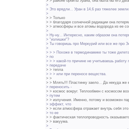
> > районе орбиты Урана, она была бы его дво
>
> Это врядли... Уран в 14,6 раз тяжелее земли
>
> > Только
> > благодаря солнечной радиации она потер
> > атмосферы и все атомы водорода из ее со
>
> Ну-ну... Интересно, каким образом она поте
> "излишки"?
> Ты говоришь про Меркурий или все же про 
>
> > > Похоже в термодинамике ты тоже дилетан
> по
> > > какой-то причине не учитываешь работу 
> передаче
> > тепла
> > > или при переносе вещества.
> >
> > Млять!!! Пластинку заело... Да некуда же 
> переносить -
> > космос вокруг. Теплообмен с космосом во
> путем
> > излучения. Именно, потому и возможен па
> эффект, что
> > если атмосфера отражает внутрь себя это
> то ее
> > фактическая теплопроводность оказываетс
> > вакуума.
>