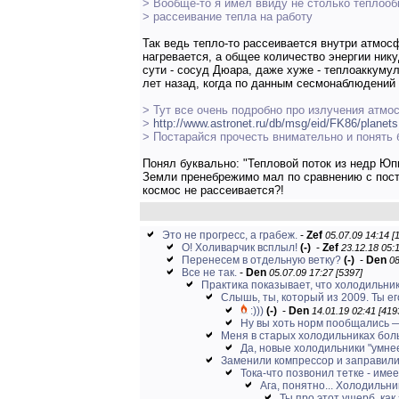
> Вообще-то я имел ввиду не столько теплооб
> рассеивание тепла на работу
Так ведь тепло-то рассеивается внутри атмосф
нагревается, а общее количество энергии нику
сути - сосуд Дюара, даже хуже - теплоаккумул
лет назад, когда по данным сесмонаблюдений
> Тут все очень подробно про излучения атмо
>
http://www.astronet.ru/db/msg/eid/FK86/planets
> Постарайся прочесть внимательно и понять 
Понял буквально: "Тепловой поток из недр Юп
Земли пренебрежимо мал по сравнению с пост
космос не рассеивается?!
Это не прогресс, а грабеж.
-
Zef
05.07.09 14:14 [
О! Холиварчик всплыл!
(-)
-
Zef
23.12.18 05:1
Перенесем в отдельную ветку?
(-)
-
Den
08
Все не так.
-
Den
05.07.09 17:27 [5397]
Практика показывает, что холодильнику
Слышь, ты, который из 2009. Ты его
:)))
(-)
-
Den
14.01.19 02:41 [419
Ну вы хоть норм пообщались —
Меня в старых холодильниках бол
Да, новые холодильники "умнее
Заменили компрессор и заправили
Тока-что позвонил тетке - имее
Ага, понятно... Холодильни
Ты про этот ущерб, как 