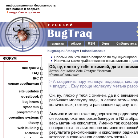
информационная безопасность
без паники и всерьез
подробно о проекте
главная
обзор
RSN
блог
библиотека
bugtraq.ru
/
форум
/
miscellaneous
Напоминаю, что масса вопросов по функционирова
ФОРУМ
Новичкам также крайне полезно ознакомиться с
дан
Ой, ну, плохо у тебя с химией, да и с вниман
все доски
Автор: Zef <Alloo Zef> Статус: Elderman
FAQ
<
"чистая" ссылка
>
IRC
> А соединить пару молекул водорода, кислор
новые сообщения
> впадлу... Ему проще молекулу метана разорв
site updates
Ой, ну, плохо у тебя с химией, да и с внима
guestbook
разбивает молекулу воды, а легкие атомы во
beginners
количествах, потому и равновесие сдвинуто в
sysadmin
programming
Аммиак и метан тоже подвергаются радиолизу,
operating systems
он гораздо охотнее рекомбинирует в N2 а обр
theory
весь метан не окислится. Именно так образов
поверхности - значительное количество всяко
web building
результате рекомбинации и окисления радикал
software
которого в коце-концов сварилась жизнь)