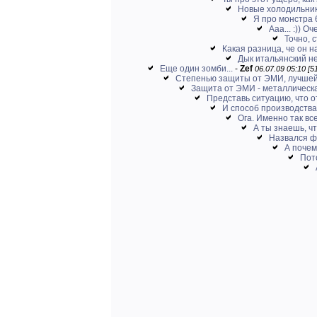
Новые холодильники
Я про монстра 
Ааа... :)) 
Точно, 
Какая разница, че он 
Дык итальянский не
Еще один зомби...
-
Zef
06.07.09 05:10 [5
Степенью защиты от ЭМИ, лучшей 
Защита от ЭМИ - металлическая
Представь ситуацию, что о
И способ производства 
Ога. Именно так все
А ты знаешь, чт
Назвался ф
А почем
Пото